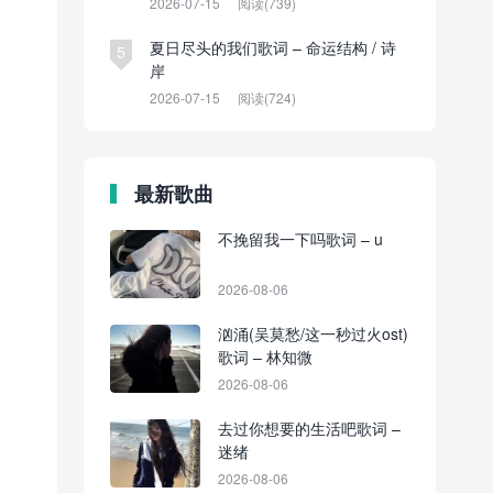
2026-07-15
阅读(739)
夏日尽头的我们歌词 – 命运结构 / 诗
5
岸
2026-07-15
阅读(724)
最新歌曲
不挽留我一下吗歌词 – u
2026-08-06
汹涌(吴莫愁/这一秒过火ost)
歌词 – 林知微
2026-08-06
去过你想要的生活吧歌词 –
迷绪
2026-08-06