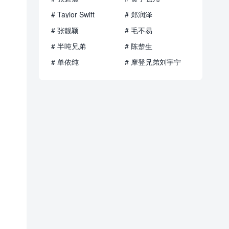
# Taylor Swift
# 郑润泽
# 张靓颖
# 毛不易
# 半吨兄弟
# 陈楚生
# 单依纯
# 摩登兄弟刘宇宁