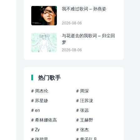
我不难过歌词 – 孙燕姿
2026-08-06
与花逝去的我歌词 – 归尘回
梦
2026-08-06
热门歌手
# 周杰伦
# 周深
# 苏星婕
# 汪苏泷
# en
# 张远
# 希林娜依高
# 王赫野
# Zy
# 张杰
# 张碧晨
# 黄子弘凡