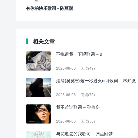
有你的快乐歌词 - 陈莫甜
相关文章
不挽留我一下吗歌词 – u
2026-08-06
阅读(49)
汹涌(吴莫愁/这一秒过火ost)歌词 – 林知微
2026-08-06
阅读(73)
我不难过歌词 – 孙燕姿
2026-08-06
阅读(56)
与花逝去的我歌词 – 归尘回梦