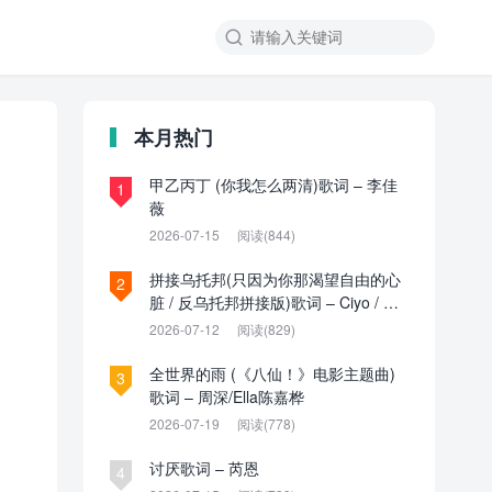

本月热门
甲乙丙丁 (你我怎么两清)歌词 – 李佳
1
薇
2026-07-15
阅读(844)
拼接乌托邦(只因为你那渴望自由的心
2
脏 / 反乌托邦拼接版)歌词 – Ciyo / 见
过夏天P / 乌托邦P
2026-07-12
阅读(829)
全世界的雨 (《八仙！》电影主题曲)
3
歌词 – 周深/Ella陈嘉桦
2026-07-19
阅读(778)
讨厌歌词 – 芮恩
4