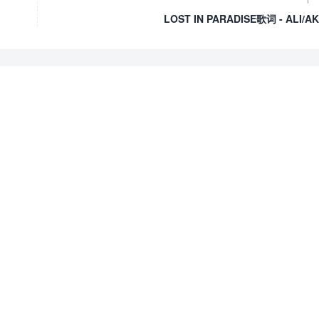
LOST IN PARADISE歌词 - ALI/A