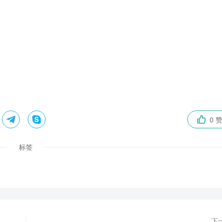


0 

标签
下