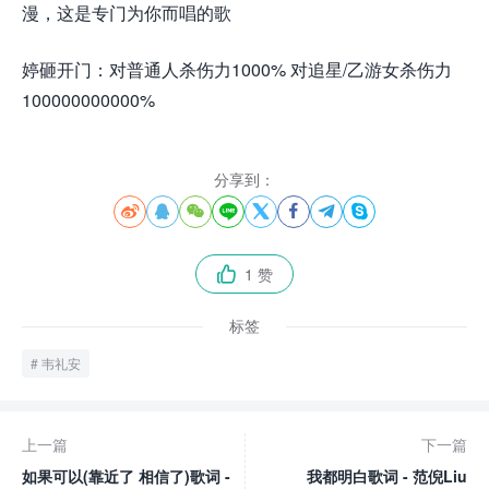
漫，这是专门为你而唱的歌
婷砸开门：对普通人杀伤力1000% 对追星/乙游女杀伤力
100000000000%
分享到：








1 赞

标签
韦礼安
上一篇
下一篇
如果可以(靠近了 相信了)歌词 -
我都明白歌词 - 范倪Liu