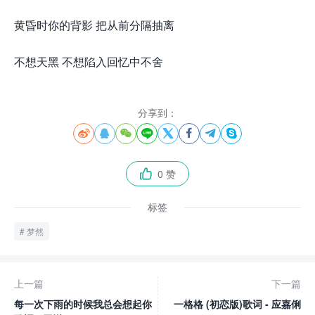
黄昏时你的背影 把从前分隔抽离
不想天黑 不想陷入回忆中不舍
分享到：








0 赞

标签
梦然
上一篇
下一篇
每一次下雨的时候我总会想起你
一格格 (初恋版)歌词 - 应嘉俐