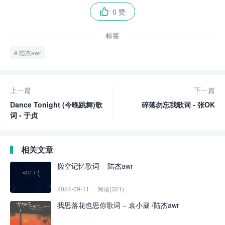
0 赞

标签
陆杰awr
上一篇
下一篇
Dance Tonight (今晚跳舞)歌
碎落勿忘我歌词 - 张OK
词 - 于贞
相关文章
搬空记忆歌词 – 陆杰awr
2024-09-11
阅读(321)
我思落花也思你歌词 – 袁小葳 /陆杰awr