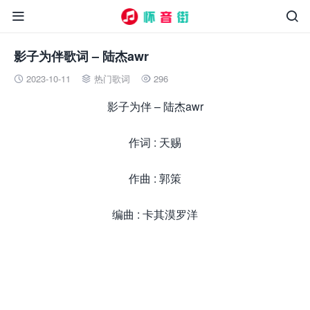


影子为伴歌词 – 陆杰awr
2023-10-11
热门歌词
296



影子为伴 – 陆杰awr
作词 : 天赐
作曲 : 郭策
编曲 : 卡其漠罗洋