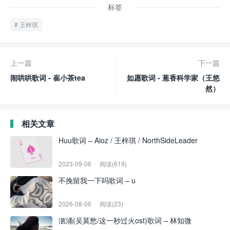
标签
王梓琪
上一篇
下一篇
闹哄哄歌词 - 崔小茶tea
如愿歌词 - 葱香科学家（王悠
然）
相关文章
Huu歌词 – Aioz / 王梓琪 / NorthSideLeader
2023-09-06
阅读(619)
不挽留我一下吗歌词 – u
2026-08-06
阅读(23)
汹涌(吴莫愁/这一秒过火ost)歌词 – 林知微