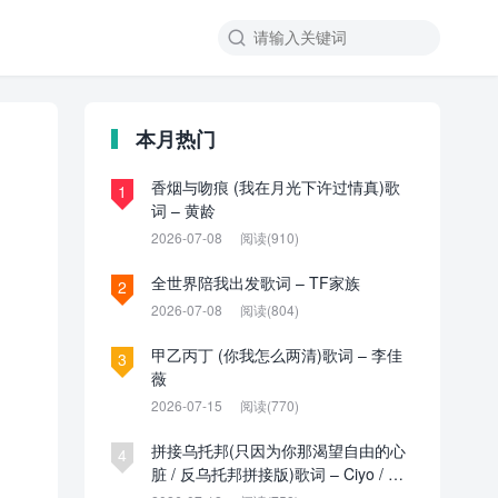

本月热门
香烟与吻痕 (我在月光下许过情真)歌
1
词 – 黄龄
2026-07-08
阅读(910)
全世界陪我出发歌词 – TF家族
2
2026-07-08
阅读(804)
甲乙丙丁 (你我怎么两清)歌词 – 李佳
3
薇
2026-07-15
阅读(770)
拼接乌托邦(只因为你那渴望自由的心
4
脏 / 反乌托邦拼接版)歌词 – Ciyo / 见
过夏天P / 乌托邦P