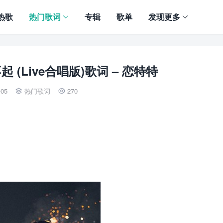
热歌
热门歌词
专辑
歌单
发现更多
(Live合唱版)歌词 – 恋特特
-05
热门歌词
270

