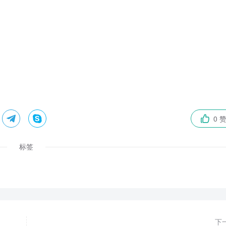


0 

标签
下