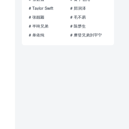
# Taylor Swift
# 郑润泽
# 张靓颖
# 毛不易
# 半吨兄弟
# 陈楚生
# 单依纯
# 摩登兄弟刘宇宁