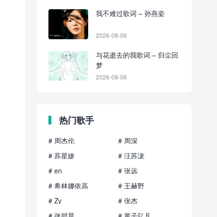
我不难过歌词 – 孙燕姿
2026-08-06
与花逝去的我歌词 – 归尘回
梦
2026-08-06
热门歌手
# 周杰伦
# 周深
# 苏星婕
# 汪苏泷
# en
# 张远
# 希林娜依高
# 王赫野
# Zy
# 张杰
# 张碧晨
# 黄子弘凡