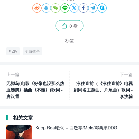








0 赞

标签
ZIV
白敬亭
上一篇
下一篇
无脚鸟(电影《好像也没那么热
泳往直前（《泳往直前》电视
血沸腾》插曲《不懂》)歌词 -
剧同名主题曲、片尾曲）歌词 -
唐汉霄
李汶翰
相关文章
Keep Real歌词 – 白敬亭/Melo/邓典果DDG