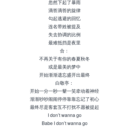
忽然下起了暴雨
滴答滴答的旋律
勾起逃避的回忆
连名带姓被提及
失去协调的比例
最难抵挡是夜里
合：
不再关于有你的春夏秋冬
或是最美的梦中
开始渐渐遗忘盛开出最终
白敬亭：
开始一分一秒一颦一笑牵动着神经
渐渐吵吵闹闹停停靠靠忘记了初心
最终尽是客套互不打扰不愿被提起
I don’t wanna go
Babe I don’t wanna go