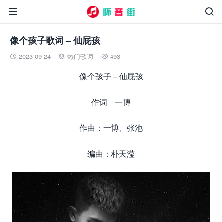


像个孩子歌词 – 仙屁孩
2023-09-24
热门歌词
493



像个孩子 – 仙屁孩
作词：一博
作曲：一博、张池
编曲：朴天滢