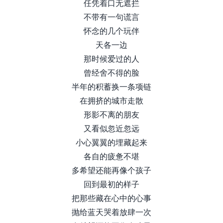
任凭着口无遮拦
不带有一句谎言
怀念的几个玩伴
天各一边
那时候爱过的人
曾经舍不得的脸
半年的积蓄换一条项链
在拥挤的城市走散
形影不离的朋友
又看似忽近忽远
小心翼翼的埋藏起来
各自的疲惫不堪
多希望还能再像个孩子
回到最初的样子
把那些藏在心中的心事
抛给蓝天哭着放肆一次