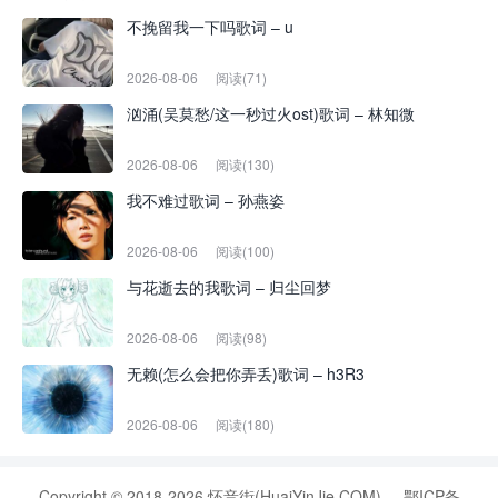
不挽留我一下吗歌词 – u
2026-08-06
阅读(71)
汹涌(吴莫愁/这一秒过火ost)歌词 – 林知微
2026-08-06
阅读(130)
我不难过歌词 – 孙燕姿
2026-08-06
阅读(100)
与花逝去的我歌词 – 归尘回梦
2026-08-06
阅读(98)
无赖(怎么会把你弄丢)歌词 – h3R3
2026-08-06
阅读(180)
Copyright © 2018-2026 怀音街(HuaiYinJie.COM)
鄂ICP备