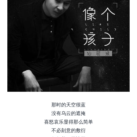
那时的天空很蓝
没有乌云的遮掩
喜怒哀乐显得那么简单
不必刻意的敷衍