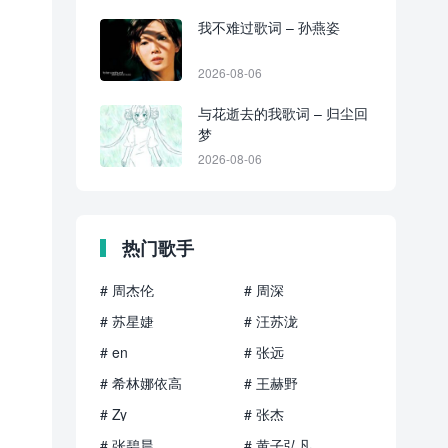
我不难过歌词 – 孙燕姿
2026-08-06
与花逝去的我歌词 – 归尘回
梦
2026-08-06
热门歌手
# 周杰伦
# 周深
# 苏星婕
# 汪苏泷
# en
# 张远
# 希林娜依高
# 王赫野
# Zy
# 张杰
# 张碧晨
# 黄子弘凡