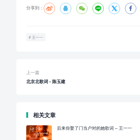
分享到：






王一一
上一篇
北京北歌词 - 陈玉建
相关文章
后来你娶了门当户对的她歌词 – 王一一