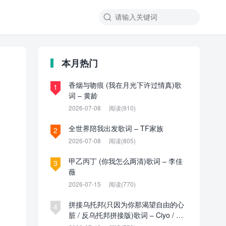

本月热门
香烟与吻痕 (我在月光下许过情真)歌
1
词 – 黄龄
2026-07-08
阅读(910)
全世界陪我出发歌词 – TF家族
2
2026-07-08
阅读(805)
甲乙丙丁 (你我怎么两清)歌词 – 李佳
3
薇
2026-07-15
阅读(770)
拼接乌托邦(只因为你那渴望自由的心
4
脏 / 反乌托邦拼接版)歌词 – Ciyo / 见
过夏天P / 乌托邦P