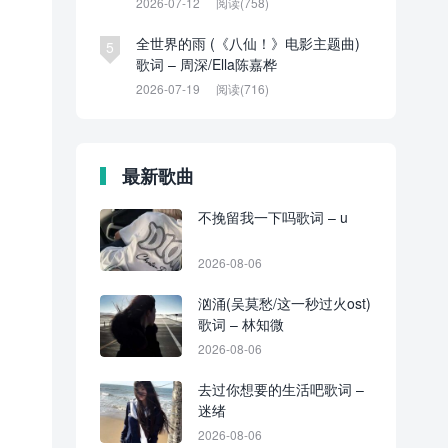
2026-07-12
阅读(758)
全世界的雨 (《八仙！》电影主题曲)
5
歌词 – 周深/Ella陈嘉桦
2026-07-19
阅读(716)
最新歌曲
不挽留我一下吗歌词 – u
2026-08-06
汹涌(吴莫愁/这一秒过火ost)
歌词 – 林知微
2026-08-06
去过你想要的生活吧歌词 –
迷绪
2026-08-06