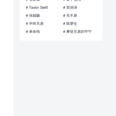
# Taylor Swift
# 郑润泽
# 张靓颖
# 毛不易
# 半吨兄弟
# 陈楚生
# 单依纯
# 摩登兄弟刘宇宁