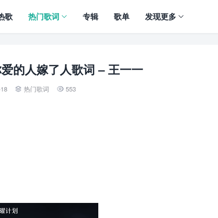
热歌
热门歌词
专辑
歌单
发现更多
爱的人嫁了人歌词 – 王一一
-18
热门歌词
553

