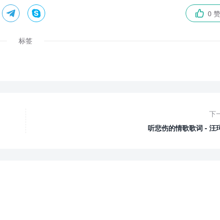


0 

标签
下
听悲伤的情歌歌词 - 汪