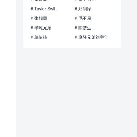
# Taylor Swift
# 郑润泽
# 张靓颖
# 毛不易
# 半吨兄弟
# 陈楚生
# 单依纯
# 摩登兄弟刘宇宁