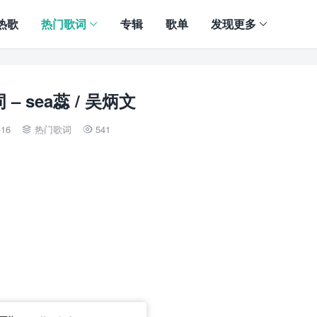
热歌
热门歌词
专辑
歌单
发现更多
– sea蕊 / 吴炳文
-16
热门歌词
541

