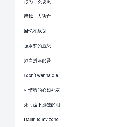
你为什么说谎
留我一人逃亡
回忆在飘荡
扼杀梦的遐想
独自拼凑的爱
i don’t wanna die
可惜我的心如死灰
死海流下孤独的泪
I fallin to my zone