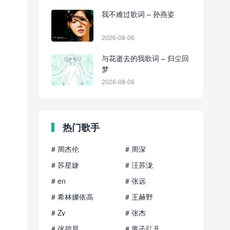
我不难过歌词 – 孙燕姿
2026-08-06
与花逝去的我歌词 – 归尘回
梦
2026-08-06
热门歌手
# 周杰伦
# 周深
# 苏星婕
# 汪苏泷
# en
# 张远
# 希林娜依高
# 王赫野
# Zy
# 张杰
# 张碧晨
# 黄子弘凡