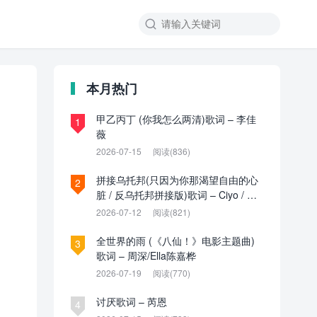

本月热门
甲乙丙丁 (你我怎么两清)歌词 – 李佳
1
薇
2026-07-15
阅读(836)
拼接乌托邦(只因为你那渴望自由的心
2
脏 / 反乌托邦拼接版)歌词 – Ciyo / 见
过夏天P / 乌托邦P
2026-07-12
阅读(821)
全世界的雨 (《八仙！》电影主题曲)
3
歌词 – 周深/Ella陈嘉桦
2026-07-19
阅读(770)
讨厌歌词 – 芮恩
4