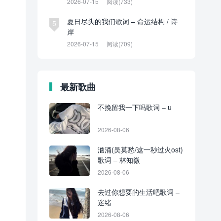
2026-07-15
阅读(733)
夏日尽头的我们歌词 – 命运结构 / 诗
5
岸
2026-07-15
阅读(709)
最新歌曲
不挽留我一下吗歌词 – u
2026-08-06
汹涌(吴莫愁/这一秒过火ost)
歌词 – 林知微
2026-08-06
去过你想要的生活吧歌词 –
迷绪
2026-08-06