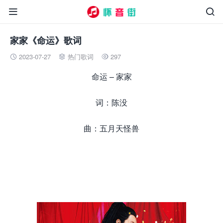


家家《命运》歌词
2023-07-27
热门歌词
297



命运 – 家家
词：陈没
曲：五月天怪兽