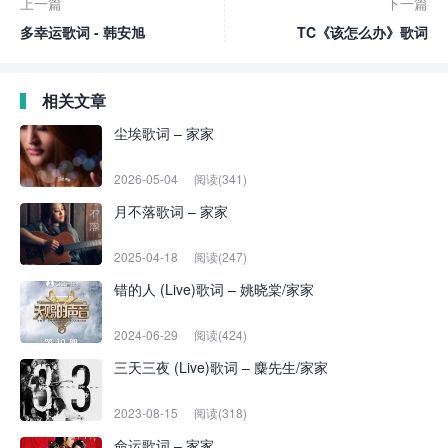
上一篇
下一篇
多幸运歌词 - 韩安旭
TC《该怎么办》歌词
相关文章
尘埃歌词 – 家家
2026-05-04
阅读(341)
月不落歌词 – 家家
2025-04-18
阅读(247)
错的人 (Live)歌词 – 姚晓棠/家家
2024-06-29
阅读(424)
三天三夜 (Live)歌词 – 麋先生/家家
2023-08-15
阅读(318)
命运歌词 – 家家