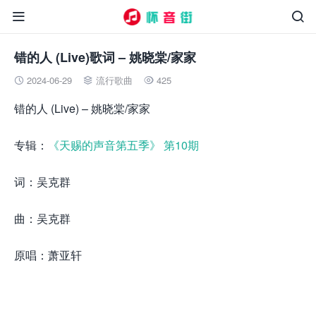


错的人 (Live)歌词 – 姚晓棠/家家
2024-06-29
流行歌曲
425



错的人 (Live) – 姚晓棠/家家
专辑：
《天赐的声音第五季》 第10期
词：吴克群
曲：吴克群
原唱：萧亚轩