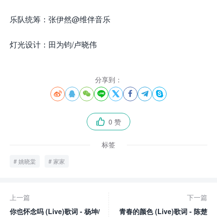
乐队统筹：张伊然@维伴音乐
灯光设计：田为钧/卢晓伟
分享到：








0 赞

标签
姚晓棠
家家
上一篇
下一篇
你也怀念吗 (Live)歌词 - 杨坤/
青春的颜色 (Live)歌词 - 陈楚