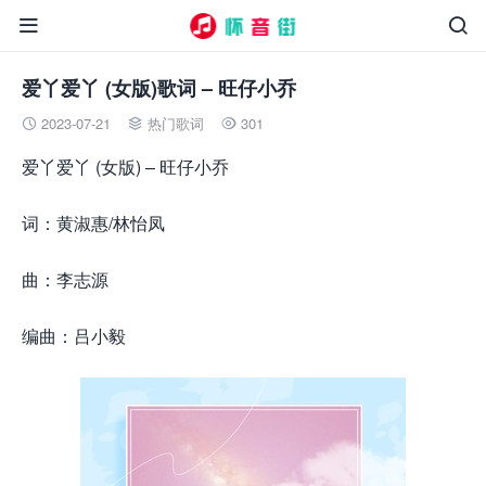


爱丫爱丫 (女版)歌词 – 旺仔小乔
2023-07-21
热门歌词
301



爱丫爱丫 (女版) – 旺仔小乔
词：黄淑惠/林怡凤
曲：李志源
编曲：吕小毅