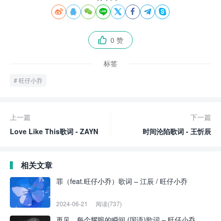








0 赞

标签
旺仔小乔
上一篇
下一篇
Love Like This歌词 - ZAYN
时间沦陷歌词 - 王忻辰
相关文章
罪（feat.旺仔小乔）歌词 – 江辰 / 旺仔小乔
2024-06-21
阅读(737)
再见，每个耀眼的瞬间 (国语)歌词 – 旺仔小乔