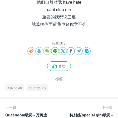
他们自然对我 have hate
cant stop me
重要的我都说三遍
就算摆你面前我也赌你学不会
分享到：








0 赞

标签
07Kevin
Crazy Boy
上一篇
下一篇
Queendom歌词 - 万妮达
特别感(special girl)歌词 -