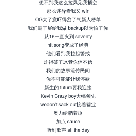
想不到我这么拉风见我插空
那么诧异看我又 win
OG大了意吓得岔了气新人榜单
我们霸了屏给我做 backup以为怕了你
从16一直火到 seventy
hit song变成了经典
他们看到我拉起警戒
炸得破了冰管你信不信
我们的故事流传民间
你不可能能让我停歇
新生的 future要我迎接
Kevin Crazy boy大幅领先
wedon’t sack out接着营业
奥力给躺着睡
加点 sauce
听到歌声 all the day