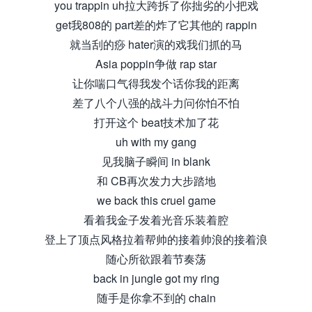
you trappin uh拉大跨拆了你拙劣的小把戏
get我808的 part差的炸了它其他的 rappin
就当刮的痧 hater演的戏我们抓的马
Asia poppin争做 rap star
让你喘口气得我发个话你我的距离
差了八个八强的战斗力问你怕不怕
打开这个 beat技术加了花
uh with my gang
见我脑子瞬间 in blank
和 CB再次发力大步踏地
we back this cruel game
看着我金子发着光音乐装着腔
登上了顶点风格拉着帮帅的接着帅浪的接着浪
随心所欲跟着节奏荡
back in jungle got my ring
随手是你拿不到的 chain