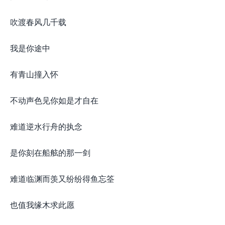
吹渡春风几千载
我是你途中
有青山撞入怀
不动声色见你如是才自在
难道逆水行舟的执念
是你刻在船舷的那一剑
难道临渊而羡又纷纷得鱼忘筌
也值我缘木求此愿