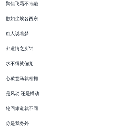
聚似飞霜不肯融
散如尘埃各西东
痴人说着梦
都道情之所钟
求不得就偏宠
心猿意马就相拥
是风动 还是幡动
轮回难道就不同
你是我身外