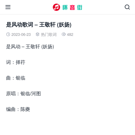


是风动歌词 – 王敬轩 (妖扬)
2023-06-23
热门歌词
482



是风动 – 王敬轩 (妖扬)
词：择荇
曲：银临
原唱：银临/河图
编曲：陈夔