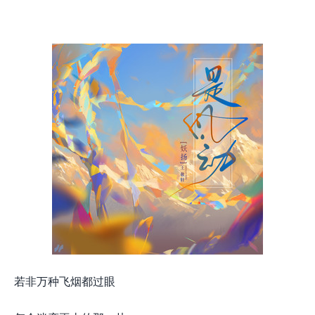
若非万种飞烟都过眼