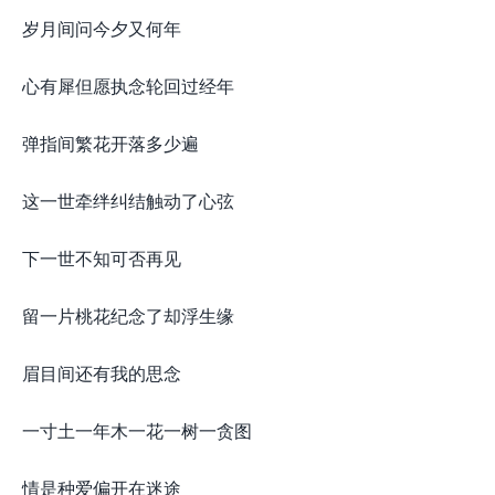
岁月间问今夕又何年
心有犀但愿执念轮回过经年
弹指间繁花开落多少遍
这一世牵绊纠结触动了心弦
下一世不知可否再见
留一片桃花纪念了却浮生缘
眉目间还有我的思念
一寸土一年木一花一树一贪图
情是种爱偏开在迷途