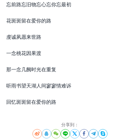
忘前路忘旧物忘心忘你忘最初
花斑斑留在爱你的路
虔诚夙愿来世路
一念桃花因果渡
那一念几阙时光在重复
听雨书望天湖人间寥寥情难诉
回忆斑斑留在爱你的路
分享到：







