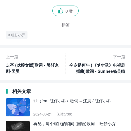
0 赞

标签
旺仔小乔
上一篇
下一篇
走卒 (戏腔女版)歌词 - 昊轩京
今夕是何年 (《梦华录》电视剧
剧-吴昊
插曲)歌词 - Sunnee杨芸晴
相关文章
罪（feat.旺仔小乔）歌词 – 江辰 / 旺仔小乔
2024-06-21
阅读(739)
再见，每个耀眼的瞬间 (国语)歌词 – 旺仔小乔