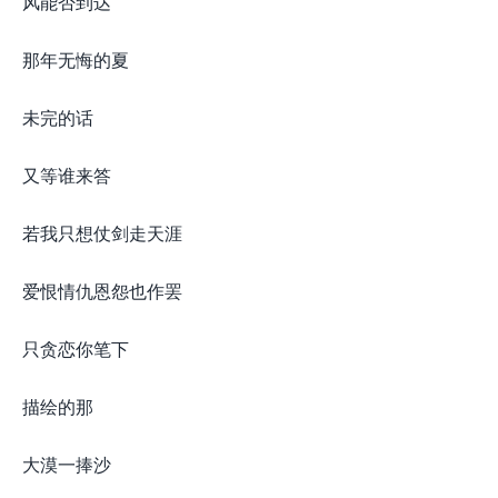
风能否到达
那年无悔的夏
未完的话
又等谁来答
若我只想仗剑走天涯
爱恨情仇恩怨也作罢
只贪恋你笔下
描绘的那
大漠一捧沙