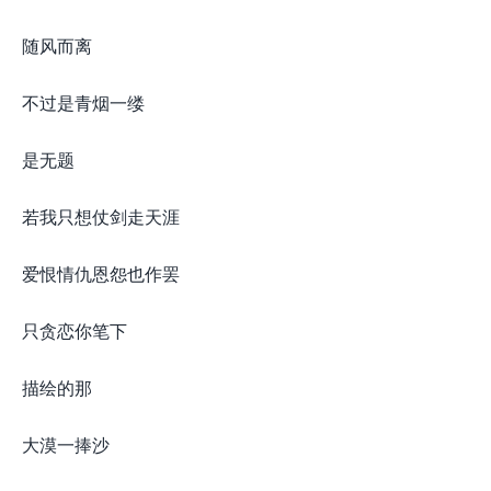
随风而离
不过是青烟一缕
是无题
若我只想仗剑走天涯
爱恨情仇恩怨也作罢
只贪恋你笔下
描绘的那
大漠一捧沙