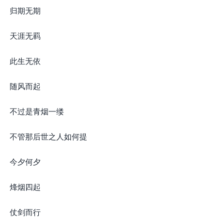
归期无期
天涯无羁
此生无依
随风而起
不过是青烟一缕
不管那后世之人如何提
今夕何夕
烽烟四起
仗剑而行