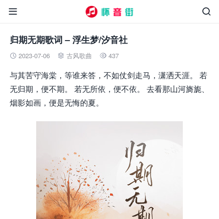


归期无期歌词 – 浮生梦/汐音社
2023-07-06
古风歌曲
437



与其苦守海棠，等谁来答，不如仗剑走马，潇洒天涯。 若
无归期，便不期。 若无所依，便不依。 去看那山河旖旎、
烟影如画，便是无悔的夏。