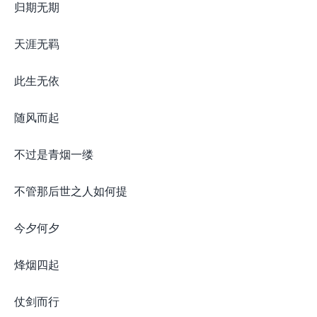
归期无期
天涯无羁
此生无依
随风而起
不过是青烟一缕
不管那后世之人如何提
今夕何夕
烽烟四起
仗剑而行