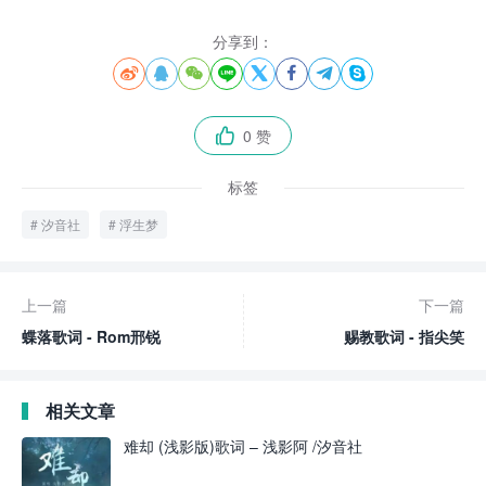
分享到：








0 赞

标签
汐音社
浮生梦
上一篇
下一篇
蝶落歌词 - Rom邢锐
赐教歌词 - 指尖笑
相关文章
难却 (浅影版)歌词 – 浅影阿 /汐音社