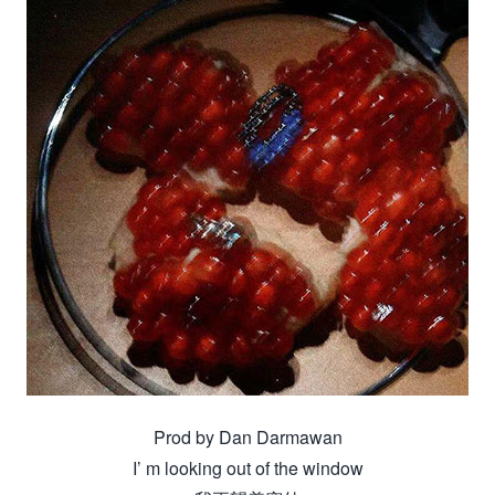
Prod by Dan Darmawan
I’ m looking out of the window