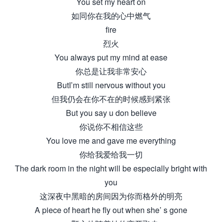
You set my heart on
如同你在我的心中燃气
fire
烈火
You always put my mind at ease
你总是让我非常安心
ButI’m still nervous without you
但我仍会在你不在的时候感到紧张
But you say u don believe
你说你不相信这些
You love me and gave me everything
你给我爱给我一切
The dark room in the night will be especially bright with
you
这深夜中黑暗的房间因为你而格外的明亮
A piece of heart he fly out when she’ s gone