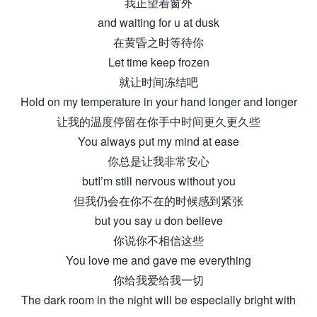
我正望着窗外
and waiting for u at dusk
在黄昏之时等待你
Let time keep frozen
就让时间冻结吧
Hold on my temperature in your hand longer and longer
让我的温度停留在你手中时间更久更久些
You always put my mind at ease
你总是让我非常安心
butI’m still nervous without you
但我仍会在你不在的时候感到紧张
but you say u don believe
你说你不相信这些
You love me and gave me everything
你给我爱给我一切
The dark room in the night will be especially bright with