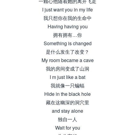
一颗心他随着她的离开飞走
I just want you in my life
我只想你在我的生命中
Having having you
拥有拥有…你
Something is changed
是什么发生了改变？
My room became a cave
我的房间变成了山洞
I m just like a bat
我就像一只蝙蝠
Hide in the black hole
藏在这幽深的洞穴里
and stay alone
独自一人
Wait for you