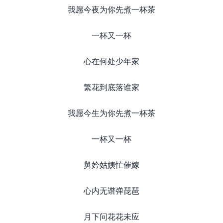
我愿今夜为你先煮一杯茶
一杯又一杯
心在何处少年家
繁花到底落谁家
我愿今生为你先煮一杯茶
一杯又一杯
舅妗姑姨忙催嫁
心内无谱弹琵琶
月下问花花未应