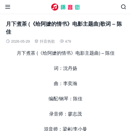


月下煮茶 (《给阿嬷的情书》电影主题曲)歌词 – 陈
佳
2026-05-29
抖音热歌
479



月下煮茶 (《给阿嬷的情书》电影主题曲) – 陈佳
词：沈丹扬
曲：李奕瀚
编配/钢琴：陈佳
录音师：廖志茂
混音师：梁彬/李小曼