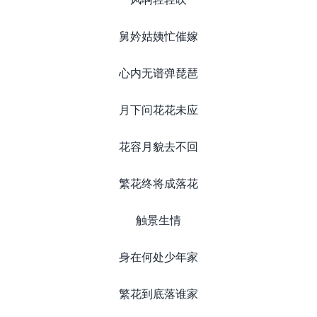
舅妗姑姨忙催嫁
心内无谱弹琵琶
月下问花花未应
花容月貌去不回
繁花终将成落花
触景生情
身在何处少年家
繁花到底落谁家