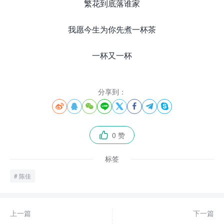
繁花到底落谁家
我愿今生为你先煮一杯茶
一杯又一杯
分享到：








0 赞

标签
陈佳
上一篇
下一篇