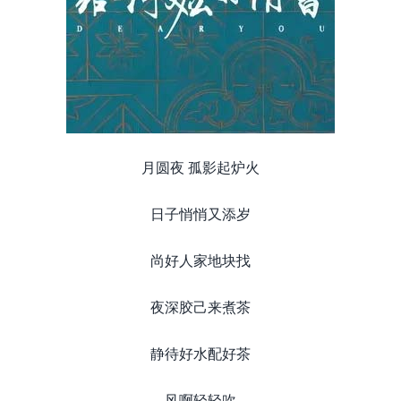
月圆夜 孤影起炉火
日子悄悄又添岁
尚好人家地块找
夜深胶己来煮茶
静待好水配好茶
风啊轻轻吹