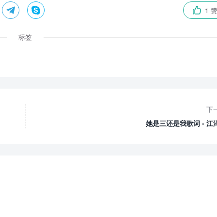


1 

标签
下
她是三还是我歌词 - 江