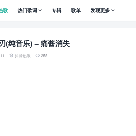
热歌
热门歌词
专辑
歌单
发现更多
(纯音乐) – 痛酱消失
-11
抖音热歌
258

