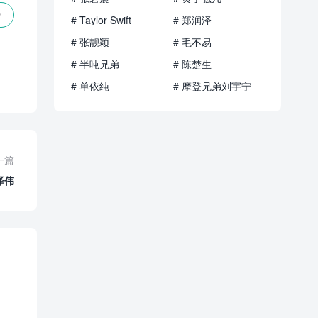
赞
# Taylor Swift
# 郑润泽
# 张靓颖
# 毛不易
# 半吨兄弟
# 陈楚生
# 单依纯
# 摩登兄弟刘宇宁
一篇
泽伟