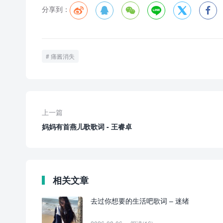
分享到：






痛酱消失
上一篇
妈妈有首燕儿歌歌词 - 王睿卓
相关文章
去过你想要的生活吧歌词 – 迷绪