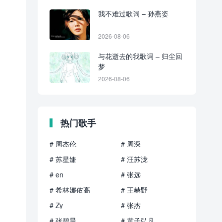
我不难过歌词 – 孙燕姿
2026-08-06
与花逝去的我歌词 – 归尘回
梦
2026-08-06
热门歌手
# 周杰伦
# 周深
# 苏星婕
# 汪苏泷
# en
# 张远
# 希林娜依高
# 王赫野
# Zy
# 张杰
# 张碧晨
# 黄子弘凡