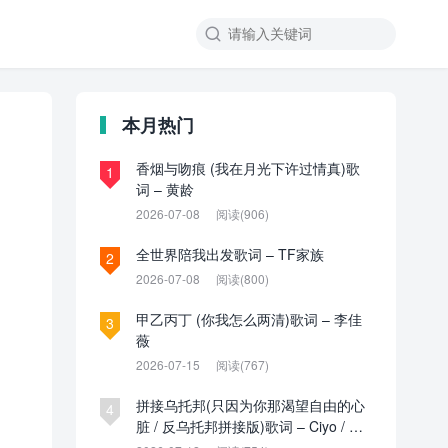

本月热门
香烟与吻痕 (我在月光下许过情真)歌
1
词 – 黄龄
2026-07-08
阅读(906)
全世界陪我出发歌词 – TF家族
2
2026-07-08
阅读(800)
甲乙丙丁 (你我怎么两清)歌词 – 李佳
3
薇
2026-07-15
阅读(767)
拼接乌托邦(只因为你那渴望自由的心
4
脏 / 反乌托邦拼接版)歌词 – Ciyo / 见
过夏天P / 乌托邦P