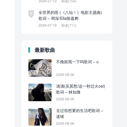
2026-07-12
阅读(754)
全世界的雨 (《八仙！》电影主题曲)
5
歌词 – 周深/Ella陈嘉桦
2026-07-19
阅读(711)
最新歌曲
不挽留我一下吗歌词 – u
2026-08-06
汹涌(吴莫愁/这一秒过火ost)
歌词 – 林知微
2026-08-06
去过你想要的生活吧歌词 –
迷绪
2026-08-06