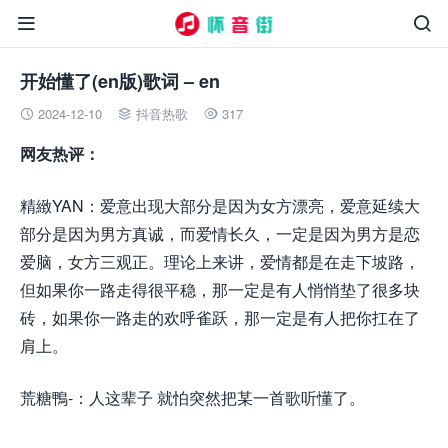


开始懂了(en版)歌词 – en
2024-12-10
抖音热歌
317



网友热评：
精緻YAN：爱意出现大部分是因为女方漂亮，爱意延续大
部分是因为男方真诚，而爱情长久，一定是因为男方是恋
爱脑，女方三观正。理论上来讲，爱情都是在走下坡路，
但如果你一路走得很平稳，那一定是有人悄悄垫了很多块
砖，如果你一路走的欢呼雀跃，那一定是有人把你扛在了
肩上。
荒糖鴨-：人这辈子 就怕突然把某一首歌听懂了。
来.源怀
音.街huaiyinjie.com