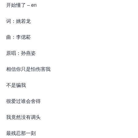
开始懂了 – en
词：姚若龙
曲：李偲菘
原唱：孙燕姿
相信你只是怕伤害我
不是骗我
很爱过谁会舍得
我竟然没有调头
最残忍那一刻