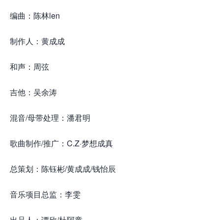
编曲：陈林len
制作人：黄成成
和声：周弦
吉他：吴余涛
混音/母带处理：潘君明
歌曲制作/推广：C.Z·梦想成真
总策划：陈钰彬/黄成成/钱怡辰
音乐项目总监：李雯
出品人：谭欣/杜阿童