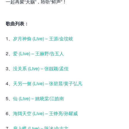
一起再聚“天赐”，聆听“鲜声”！
歌曲列表：
1、
岁月神偷 (Live) – 王源/金玟岐
2、
爱 (Live) – 王赫野/告五人
3、
没关系 (Live) – 张靓颖/孟佳
4、
天另一侧 (Live) – 张碧晨/黄子弘凡
5、
仙 (Live) – 姚晓棠/江皓南
6、
海阔天空 (Live) – 王铮亮/孙耀威
7、
肩上蝶 (Live) – 陈冰/金志文