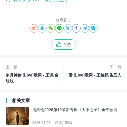
分享到：








0 赞

上一篇
下一篇
岁月神偷 (Live)歌词 - 王源/金
爱 (Live)歌词 - 王赫野/告五人
玟岐
相关文章
周杰伦2026第12章新专辑《太阳之子》全部歌曲
2026-03-26
阅读(1593)