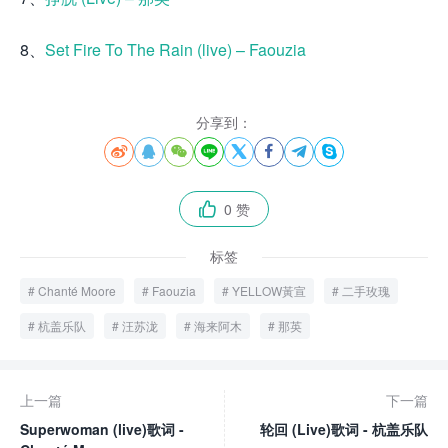
8、
Set Fire To The Rain (live) – Faouzia
分享到：








0 赞

标签
Chanté Moore
Faouzia
YELLOW黃宣
二手玫瑰
杭盖乐队
汪苏泷
海来阿木
那英
上一篇
下一篇
Superwoman (live)歌词 -
轮回 (Live)歌词 - 杭盖乐队