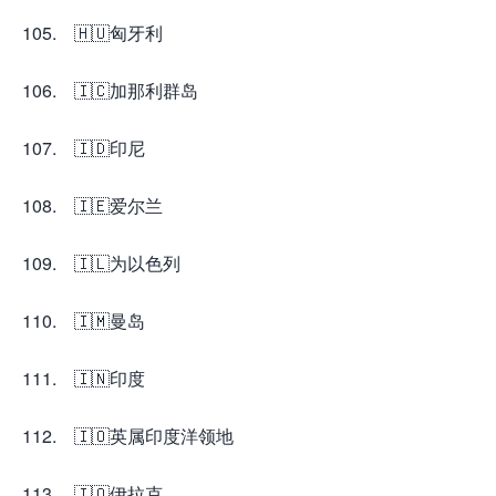
105. 🇭🇺匈牙利
106. 🇮🇨加那利群岛
107. 🇮🇩印尼
108. 🇮🇪爱尔兰
109. 🇮🇱为以色列
110. 🇮🇲曼岛
111. 🇮🇳印度
112. 🇮🇴英属印度洋领地
113. 🇮🇶伊拉克