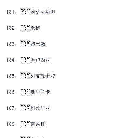
131. 🇰🇿哈萨克斯坦
132. 🇱🇦老挝
133. 🇱🇧黎巴嫩
134. 🇱🇨圣卢西亚
135. 🇱🇮列支敦士登
136. 🇱🇰斯里兰卡
137. 🇱🇷利比里亚
138. 🇱🇸莱索托