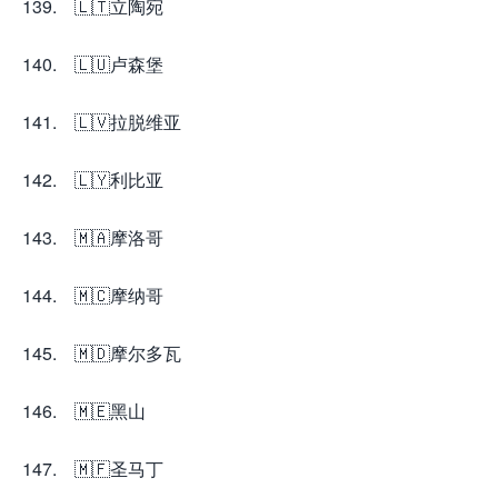
139. 🇱🇹立陶宛
140. 🇱🇺卢森堡
141. 🇱🇻拉脱维亚
142. 🇱🇾利比亚
143. 🇲🇦摩洛哥
144. 🇲🇨摩纳哥
145. 🇲🇩摩尔多瓦
146. 🇲🇪黑山
147. 🇲🇫圣马丁