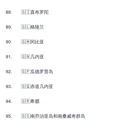
88. 🇬🇮直布罗陀
89. 🇬🇱格陵兰
90. 🇬🇲冈比亚
91. 🇬🇳几内亚
92. 🇬🇵瓜德罗普岛
93. 🇬🇶赤道几内亚
94. 🇬🇷希腊
95. 🇬🇸南乔治亚岛和南桑威奇群岛