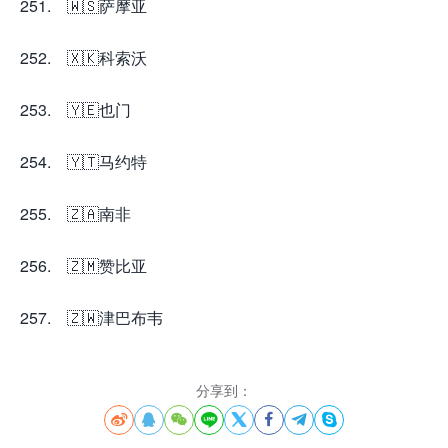
251. 🇼🇸萨摩亚
252. 🇽🇰科索沃
253. 🇾🇪也门
254. 🇾🇹马约特
255. 🇿🇦南非
256. 🇿🇲赞比亚
257. 🇿🇼津巴布韦
分享到：







