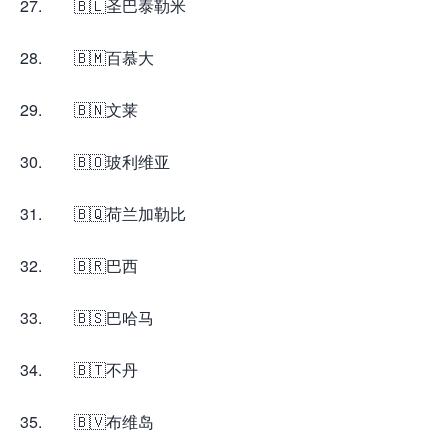
27. 🇧🇱圣巴泰勒米
28. 🇧🇲百慕大
29. 🇧🇳文莱
30. 🇧🇴玻利维亚
31. 🇧🇶荷兰加勒比
32. 🇧🇷巴西
33. 🇧🇸巴哈马
34. 🇧🇹不丹
35. 🇧🇻布维岛