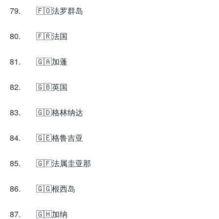
79. 🇫🇴法罗群岛
80. 🇫🇷法国
81. 🇬🇦加蓬
82. 🇬🇧英国
83. 🇬🇩格林纳达
84. 🇬🇪格鲁吉亚
85. 🇬🇫法属圭亚那
86. 🇬🇬根西岛
87. 🇬🇭加纳