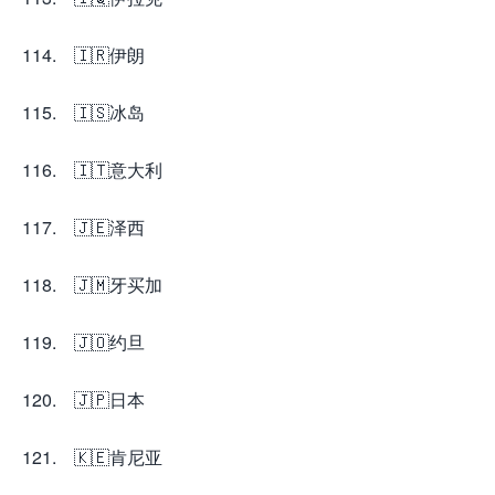
114. 🇮🇷伊朗
115. 🇮🇸冰岛
116. 🇮🇹意大利
117. 🇯🇪泽西
118. 🇯🇲牙买加
119. 🇯🇴约旦
120. 🇯🇵日本
121. 🇰🇪肯尼亚