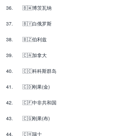
36. 🇧🇼博茨瓦纳
37. 🇧🇾白俄罗斯
38. 🇧🇿伯利兹
39. 🇨🇦加拿大
40. 🇨🇨科科斯群岛
41. 🇨🇩刚果(金)
42. 🇨🇫中非共和国
43. 🇨🇬刚果(布)
44. 🇨🇭瑞士