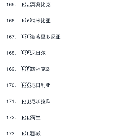
165. 🇲🇿莫桑比克
166. 🇳🇦纳米比亚
167. 🇳🇨新喀里多尼亚
168. 🇳🇪尼日尔
169. 🇳🇫诺福克岛
170. 🇳🇬尼日利亚
171. 🇳🇮尼加拉瓜
172. 🇳🇱荷兰
173. 🇳🇴挪威