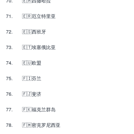
70. 🇪🇭西撒哈拉
71. 🇪🇷厄立特里亚
72. 🇪🇸西班牙
73. 🇪🇹埃塞俄比亚
74. 🇪🇺欧盟
75. 🇫🇮芬兰
76. 🇫🇯斐济
77. 🇫🇰福克兰群岛
78. 🇫🇲密克罗尼西亚