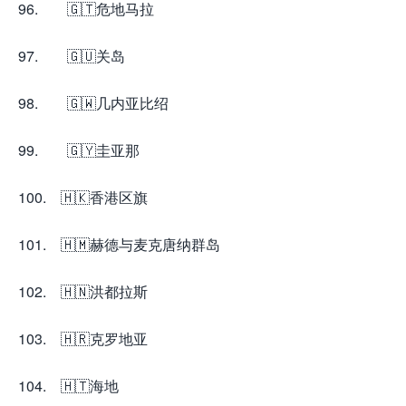
96. 🇬🇹危地马拉
97. 🇬🇺关岛
98. 🇬🇼几内亚比绍
99. 🇬🇾圭亚那
100. 🇭🇰香港区旗
101. 🇭🇲赫德与麦克唐纳群岛
102. 🇭🇳洪都拉斯
103. 🇭🇷克罗地亚
104. 🇭🇹海地