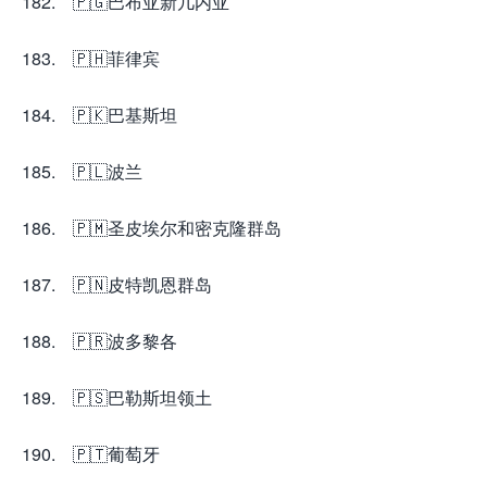
182. 🇵🇬巴布亚新几内亚
183. 🇵🇭菲律宾
184. 🇵🇰巴基斯坦
185. 🇵🇱波兰
186. 🇵🇲圣皮埃尔和密克隆群岛
187. 🇵🇳皮特凯恩群岛
188. 🇵🇷波多黎各
189. 🇵🇸巴勒斯坦领土
190. 🇵🇹葡萄牙