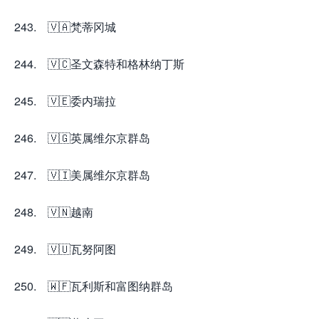
243. 🇻🇦梵蒂冈城
244. 🇻🇨圣文森特和格林纳丁斯
245. 🇻🇪委内瑞拉
246. 🇻🇬英属维尔京群岛
247. 🇻🇮美属维尔京群岛
248. 🇻🇳越南
249. 🇻🇺瓦努阿图
250. 🇼🇫瓦利斯和富图纳群岛