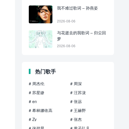
我不难过歌词 – 孙燕姿
2026-08-06
与花逝去的我歌词 – 归尘回
梦
2026-08-06
热门歌手
# 周杰伦
# 周深
# 苏星婕
# 汪苏泷
# en
# 张远
# 希林娜依高
# 王赫野
# Zy
# 张杰
# 张碧晨
# 黄子弘凡