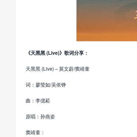
《天黑黑 (Live)》歌词分享：
天黑黑 (Live) – 莫文蔚/窦靖童
词：廖莹如/吴依铮
曲：李偲菘
原唱：孙燕姿
窦靖童：