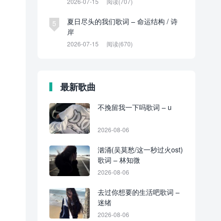
2026-07-15
阅读(707)
夏日尽头的我们歌词 – 命运结构 / 诗
5
岸
2026-07-15
阅读(670)
最新歌曲
不挽留我一下吗歌词 – u
2026-08-06
汹涌(吴莫愁/这一秒过火ost)
歌词 – 林知微
2026-08-06
去过你想要的生活吧歌词 –
迷绪
2026-08-06