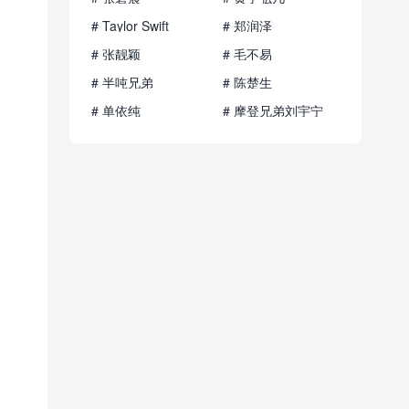
# Taylor Swift
# 郑润泽
# 张靓颖
# 毛不易
# 半吨兄弟
# 陈楚生
# 单依纯
# 摩登兄弟刘宇宁