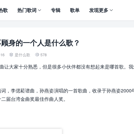
热歌
热门歌词
专辑
歌单
发现更多
不顾身的一个人是什么歌？
-16
是什么歌
578


歌曲让大家十分熟悉，但是很多小伙伴都没有想起来是哪首歌。我
词，李偲菘谱曲，孙燕姿演唱的一首歌曲，收录于孙燕姿2000
十二届台湾金曲奖最佳作曲人奖。