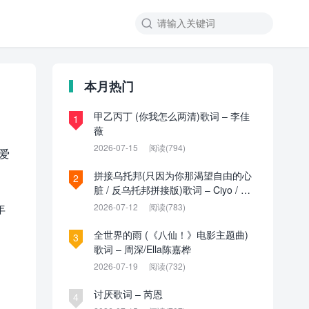

本月热门
甲乙丙丁 (你我怎么两清)歌词 – 李佳
1
薇
2026-07-15
阅读(794)
爱
拼接乌托邦(只因为你那渴望自由的心
2
脏 / 反乌托邦拼接版)歌词 – Ciyo / 见
过夏天P / 乌托邦P
年
2026-07-12
阅读(783)
全世界的雨 (《八仙！》电影主题曲)
3
歌词 – 周深/Ella陈嘉桦
2026-07-19
阅读(732)
讨厌歌词 – 芮恩
4