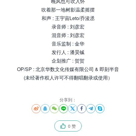
晚风也可吹入怀
吹着那一地树影温柔摇摆
和声 : 王宇宙Leto/乔浚丞
录音师 : 刘彦宏
混音师 : 刘彦宏
音乐监制 : 金华
发行人 : 潘昊铖
企划推广 : 贺贺
OP/SP : 北京华数文化传媒有限公司 & 即刻半音
(未经著作权人许可不得翻唱翻录或使用）
分享到：








0 赞
