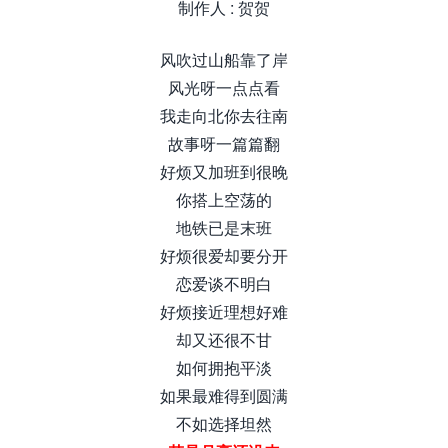
制作人 : 贺贺
风吹过山船靠了岸
风光呀一点点看
我走向北你去往南
故事呀一篇篇翻
好烦又加班到很晚
你搭上空荡的
地铁已是末班
好烦很爱却要分开
恋爱谈不明白
好烦接近理想好难
却又还很不甘
如何拥抱平淡
如果最难得到圆满
不如选择坦然