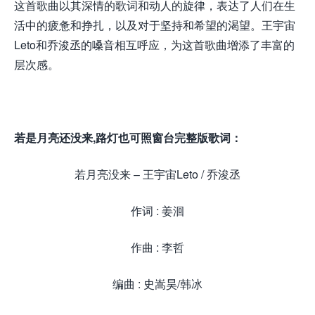
这首歌曲以其深情的歌词和动人的旋律，表达了人们在生
活中的疲惫和挣扎，以及对于坚持和希望的渴望。王宇宙
Leto和乔浚丞的嗓音相互呼应，为这首歌曲增添了丰富的
层次感。
若是月亮还没来,路灯也可照窗台完整版歌词：
若月亮没来 – 王宇宙Leto / 乔浚丞
作词 : 姜洄
作曲 : 李哲
编曲 : 史嵩昊/韩冰