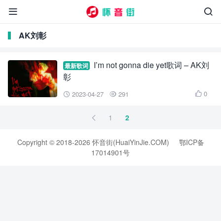


AK刘彰
I’m not gonna die yet歌词 – AK刘
最新歌词
彰
0
2023-04-27
291



1
2

Copyright © 2018-2026 怀音街(HuaiYinJie.COM)
鄂ICP备
17014901号