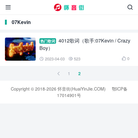


07Kevin
4012歌词（歌手:07Kevin / Crazy
热门歌词
Boy）
0
2023-04-03
523



1
2

Copyright © 2018-2026 怀音街(HuaiYinJie.COM)
鄂ICP备
17014901号