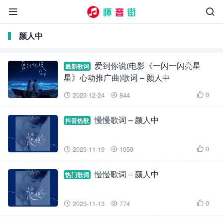


颜人中
爱到你说(电影《一闪一闪亮星
最新歌词
星》心动推广曲)歌词 – 颜人中
0
2023-12-24
844



慢慢歌词 – 颜人中
抖音热歌
0
2023-11-19
1059



慢慢歌词 – 颜人中
热门歌词
0
2023-11-13
774


