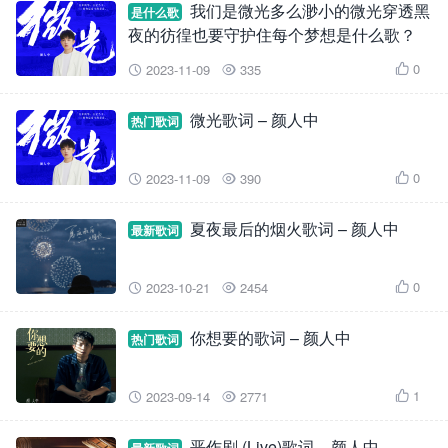
我们是微光多么渺小的微光穿透黑
是什么歌
夜的彷徨也要守护住每个梦想是什么歌？
0
2023-11-09
335



微光歌词 – 颜人中
热门歌词
0
2023-11-09
390



夏夜最后的烟火歌词 – 颜人中
最新歌词
0
2023-10-21
2454



你想要的歌词 – 颜人中
热门歌词
1
2023-09-14
2771



恶作剧 (Live)歌词 – 颜人中