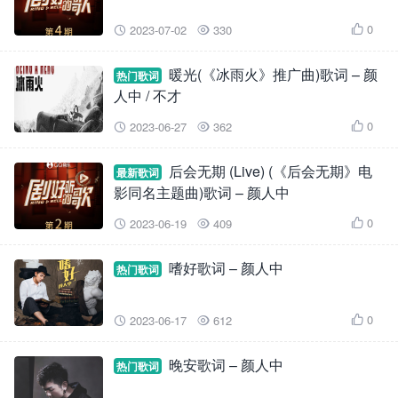
0
2023-07-02
330



暖光(《冰雨火》推广曲)歌词 – 颜
热门歌词
人中 / 不才
0
2023-06-27
362



后会无期 (Live) (《后会无期》电
最新歌词
影同名主题曲)歌词 – 颜人中
0
2023-06-19
409



嗜好歌词 – 颜人中
热门歌词
0
2023-06-17
612



晚安歌词 – 颜人中
热门歌词