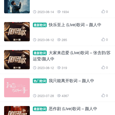
0
2023-08-14
1934



快乐至上 (Live)歌词 – 颜人中
最新歌词
0
2023-08-12
285



大家来恋爱 (Live)歌词 – 张含韵/苏
最新歌词
运莹/颜人中
0
2023-08-12
319



我只能离开歌词 – 颜人中
热门歌词
0
2023-07-28
4367



恶作剧 (Live)歌词 – 颜人中
最新歌词