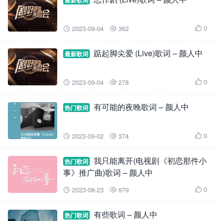
最新歌词
0
2023-09-04
362



踮起脚尖爱 (Live)歌词 – 颜人中
最新歌词
0
2023-09-04
278



有可能的夜晚歌词 – 颜人中
热门歌词
0
2023-09-02
374



我只能离开(电视剧《初恋那件小
热门歌词
事》推广曲)歌词 – 颜人中
0
2023-08-23
979



有些歌词 – 颜人中
热门歌词