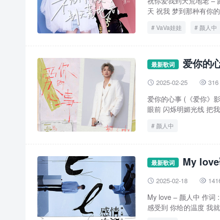
祝你爱我到天荒地老 – 颜人
天 祝我 梦到那种有你的梦 
VaVa娃娃
颜人中
爱你的心
最新歌词
2025-02-25
316


爱你的心事 (《爱你》影
眼前 闪烁明媚光线 把我
颜人中
My lo
最新歌词
2025-02-18
141


My love – 颜人中 
感受到 你给的温度 我就只