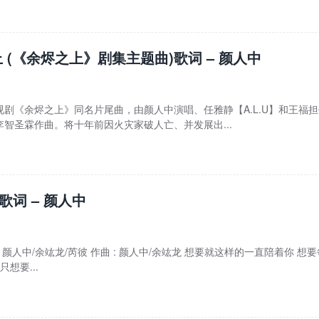
 (《余烬之上》剧集主题曲)歌词 – 颜人中
剧《余烬之上》同名片尾曲，由颜人中演唱、任雅静【A.L.U】和王福
智圣霖作曲。将十年前因火灾家破人亡、并发展出...
ve歌词 – 颜人中
作词 : 颜人中/余竑龙/芮彼 作曲 : 颜人中/余竑龙 想要就这样的一直陪着你 想
想要...