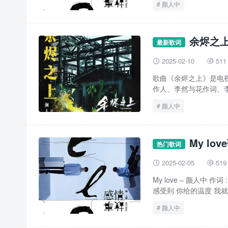
颜人中
余烬之上
最新歌词
2025-02-10
511


歌曲《余烬之上》是电视
作人、李然与花作词、李
颜人中
My lo
热门歌词
2025-02-05
519


My love – 颜人中 
感受到 你给的温度 我就只
颜人中