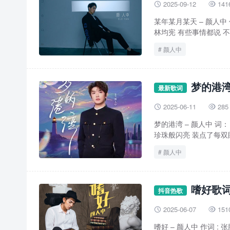
2025-09-12
141


某年某月某天 – 颜人中 
林均宪 有些事情都说 不好
颜人中
梦的港湾
最新歌词
2025-06-11
285


梦的港湾 – 颜人中 词
珍珠般闪亮 装点了每双眼
颜人中
嗜好歌词
抖音热歌
2025-06-07
151


嗜好 – 颜人中 作词 :