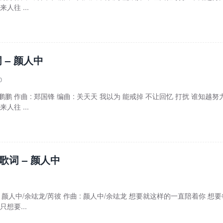
人往 ...
 – 颜人中
0
 张鹏鹏 作曲 : 郑国锋 编曲 : 关天天 我以为 能戒掉 不让回忆 打扰 谁知越努
人往 ...
ve歌词 – 颜人中
作词 : 颜人中/余竑龙/芮彼 作曲 : 颜人中/余竑龙 想要就这样的一直陪着你 想
想要...