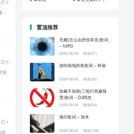
0

曲：
置顶推荐
无赖(怎么会把你弄丢)歌词
– h3R3
2026-08-06
阅读(37)
0

游向陆地的鱼歌词 – 梓渝
时光
2026-08-06
阅读(26)
加麻不加辣(三枪打死麻辣
烫)歌词 – DJ阿杰
2026-08-04
阅读(54)
偶尔歌词 – 加木
1

2026-08-02
阅读(126)
力抗