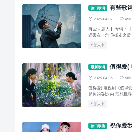
有些歌词
热门歌词
2025-04-07
453


有些 – 颜人中 专辑：《
还丢在一角 你搬走之后 
颜人中
值得爱(
最新歌词
2025-04-05
509


值得爱( 电视剧《值得爱》同
起你的妥协 向 理想世界 
颜人中
祝你爱我
热门歌曲