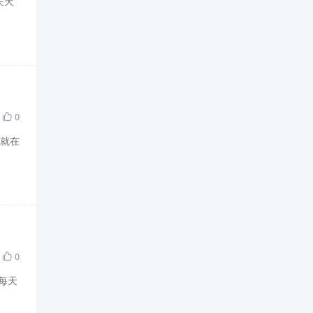
关天
0

 就在
0

要每天