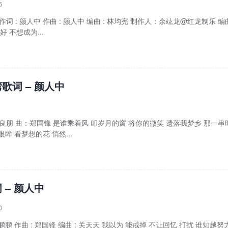
6
作词 : 颜人中 作曲 : 颜人中 编曲 : 林均宪 制作人：余竑龙@红龙制乐 编
 不想成为...
歌词 – 颜人中
：良朋 曲：郑国锋 是谁乘着风 叩岁月的窗 将你的微笑 遗落我梦乡 那一串
眸 看梦想的花 悄然...
 – 颜人中
0
 张鹏鹏 作曲 : 郑国锋 编曲 : 关天天 我以为 能戒掉 不让回忆 打扰 谁知越努