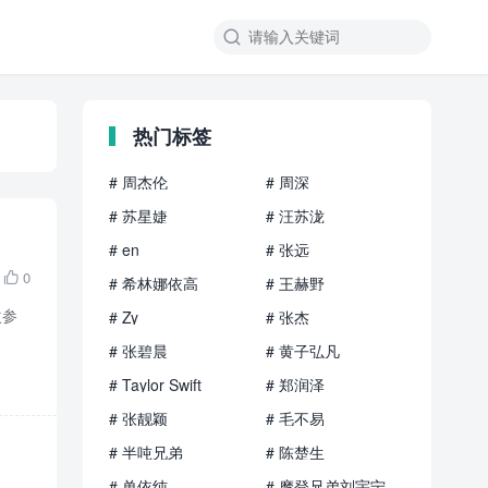

热门标签
# 周杰伦
# 周深
# 苏星婕
# 汪苏泷
# en
# 张远
0

# 希林娜依高
# 王赫野
次参
# Zy
# 张杰
# 张碧晨
# 黄子弘凡
# Taylor Swift
# 郑润泽
# 张靓颖
# 毛不易
# 半吨兄弟
# 陈楚生
# 单依纯
# 摩登兄弟刘宇宁