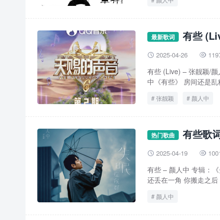
有些 (L
最新歌词
2025-04-26
119


有些 (Live) – 
中《有些》 房间还是乱糟
张靓颖
颜人中
有些歌词
热门歌曲
2025-04-19
100


有些 – 颜人中 专辑：《
还丢在一角 你搬走之后 
颜人中