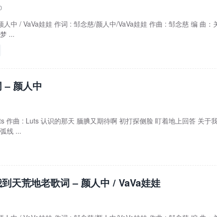
0
中 / VaVa娃娃 作词 : 邹念慈/颜人中/VaVa娃娃 作曲 : 邹念慈 编 曲：
...
 – 颜人中
Luts 作曲 : Luts 认识的那天 腼腆又期待啊 初打探侧脸 盯着地上回答 关于
线 ...
到天荒地老歌词 – 颜人中 / VaVa娃娃