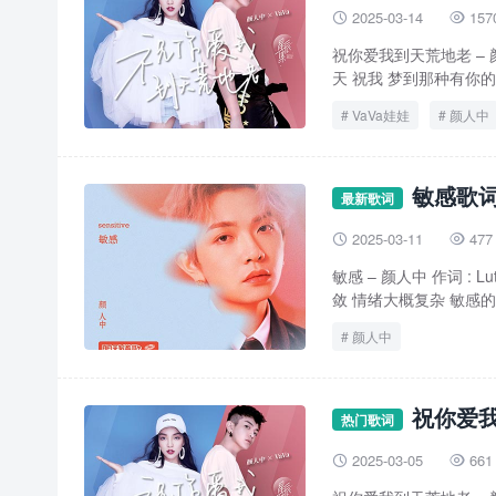
2025-03-14
157


祝你爱我到天荒地老 – 颜人
天 祝我 梦到那种有你的梦 
VaVa娃娃
颜人中
敏感歌词
最新歌词
2025-03-11
477


敏感 – 颜人中 作词 : 
敛 情绪大概复杂 敏感的弧
颜人中
祝你爱我
热门歌词
2025-03-05
661

