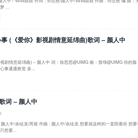
中 / VaVa娃娃 作词 : 邹念慈/颜人中/VaVa娃娃 作曲 : 邹念慈 编 曲：
...
事 (《爱你》影视剧情意延绵曲)歌词 – 颜人中
视剧情意延绵曲) – 颜人中 词：徐思思@UIMG 曲：曾缔@UIMG 你的脸
心事通通察觉 多...
ve歌词 – 颜人中
6
作词 : 颜人中/余竑龙/芮彼 作曲 : 颜人中/余竑龙 想要就这样的一直陪着你 想
想要...