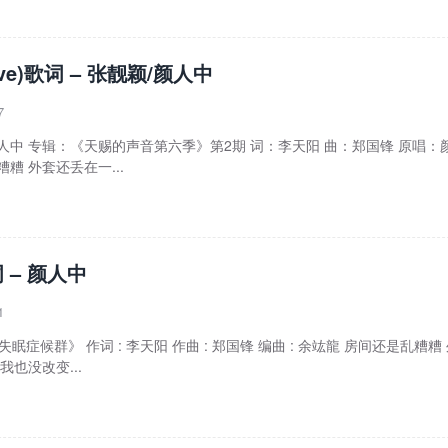
ive)歌词 – 张靓颖/颜人中
7
张靓颖/颜人中 专辑：《天赐的声音第六季》第2期 词：李天阳 曲：郑国锋 原唱：
糟 外套还丢在一...
 – 颜人中
1
失眠症候群》 作词 : 李天阳 作曲 : 郑国锋 编曲 : 余竑龍 房间还是乱糟糟
我也没改变...