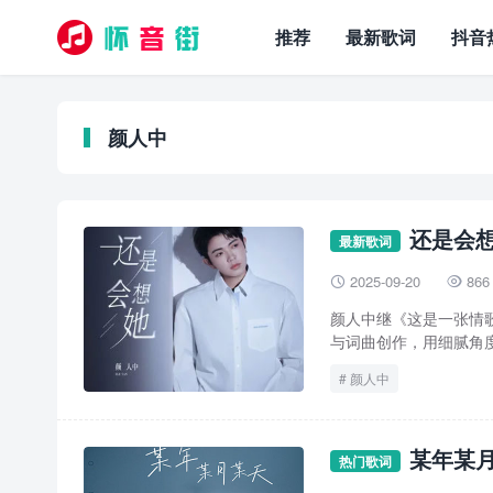
推荐
最新歌词
抖音
颜人中
还是会想
最新歌词
2025-09-20
866


颜人中继《这是一张情
与词曲创作，用细腻角度
颜人中
某年某月
热门歌词