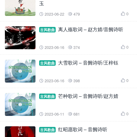
玉
0
2023-06-22
479



离人殇歌词 – 赵方婧/音阙诗听
古风歌曲
0
2023-06-16
374



大雪歌词 – 音阙诗听/王梓钰
古风歌曲
0
2023-06-16
398



芒种歌词 – 音阙诗听/赵方婧
古风歌曲
0
2023-06-11
681



红昭愿歌词 – 音阙诗听
古风歌曲