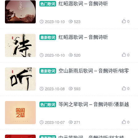
红昭愿歌词 – 音阙诗听
热门歌词
0
2023-10-10
523



红昭愿歌词 – 音阙诗听
最新歌词
0
2023-10-10
520



空山新雨后歌词 – 音阙诗听/锦零
最新歌词
0
2023-10-08
593



等闲之辈歌词 – 音阙诗听/潘新越
热门歌词
0
2023-10-07
271



中元节歌词 – 音阙诗听/赵方婧