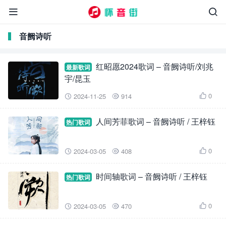


音阙诗听
红昭愿2024歌词 – 音阙诗听/刘兆
最新歌词
宇/昆玉
0
2024-11-25
914



人间芳菲歌词 – 音阙诗听 / 王梓钰
热门歌词
0
2024-03-05
408



时间轴歌词 – 音阙诗听 / 王梓钰
热门歌词
0
2024-03-05
470


