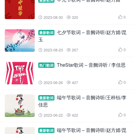
最新歌词
0
2023-08-30
320



七夕节歌词 – 音阙诗听/赵方婧/昆
最新歌词
玉
0
2023-08-23
267



TheStar歌词 – 音阙诗听 / 李佳思
热门歌词
0
2023-06-26
407



端午节歌词 – 音阙诗听/王梓钰/李
最新歌词
佳思
0
2023-06-22
422



端午节歌词 – 音阙诗听/赵方婧/昆
最新歌词