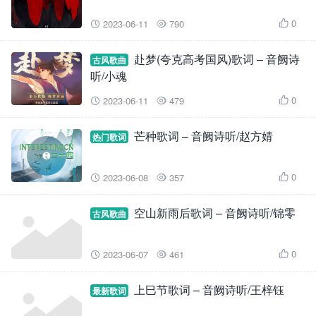
0
2023-06-11
790



赴梦(夸克高考国风)歌词 – 音阙诗
古风歌曲
听/小魂
0
2023-06-11
479



芒种歌词 – 音阙诗听/赵方婧
热门歌词
0
2023-06-08
357



空山新雨后歌词 – 音阙诗听/锦零
古风歌曲
0
2023-06-07
461



上巳节歌词 – 音阙诗听/王梓钰
最新歌词