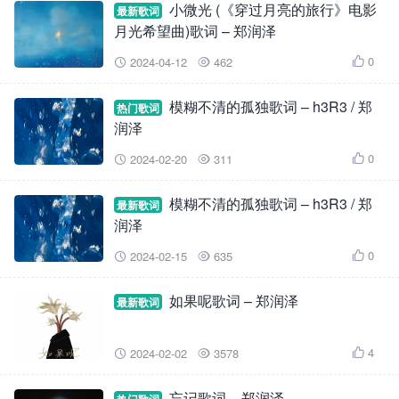
小微光 (《穿过月亮的旅行》电影
最新歌词
月光希望曲)歌词 – 郑润泽
0
2024-04-12
462



模糊不清的孤独歌词 – h3R3 / 郑
热门歌词
润泽
0
2024-02-20
311



模糊不清的孤独歌词 – h3R3 / 郑
最新歌词
润泽
0
2024-02-15
635



如果呢歌词 – 郑润泽
最新歌词
4
2024-02-02
3578



忘记歌词 – 郑润泽