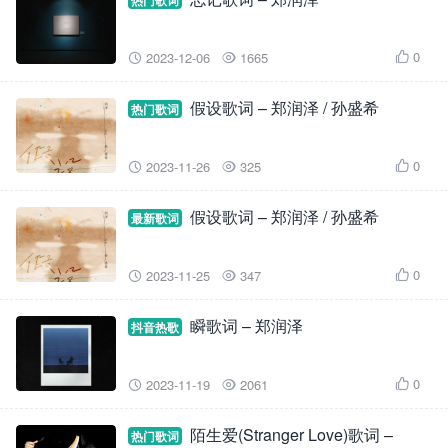
热门歌词
0
2023-12-06
1665



假设歌词 – 郑润泽 / 孙盛希
热门歌词
0
2023-11-26
325



假设歌词 – 郑润泽 / 孙盛希
最新歌词
0
2023-11-25
347



瞬歌词 – 郑润泽
抖音热歌
0
2023-11-19
2061



陌生爱(Stranger Love)歌词 –
热门歌词