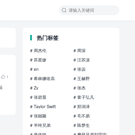

热门标签
# 周杰伦
# 周深
# 苏星婕
# 汪苏泷
# en
# 张远
1

# 希林娜依高
# 王赫野
编
# Zy
# 张杰
# 张碧晨
# 黄子弘凡
# Taylor Swift
# 郑润泽
# 张靓颖
# 毛不易
# 半吨兄弟
# 陈楚生
# 单依纯
# 摩登兄弟刘宇宁