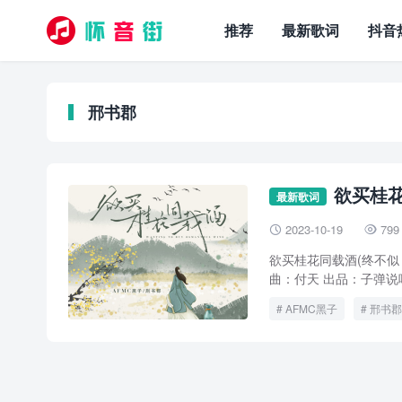
推荐
最新歌词
抖音
邢书郡
欲买桂花
最新歌词
2023-10-19
799


欲买桂花同载酒(终不似 少
曲：付天 出品：子弹说唱
AFMC黑子
邢书郡