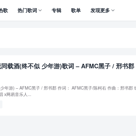
热歌
热门歌词
专辑
歌单
发现更多
同载酒(终不似 少年游)歌词 – AFMC黑子 / 邢书郡
年游) – AFMC黑子 / 邢书郡 作词： AFMC黑子/陈柯右 作曲：邢书郡 
 x网易音乐人...