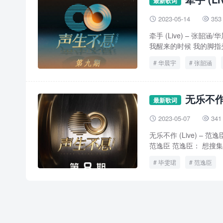
最新歌词
2023-05-14
353


牵手 (Live) – 张韶
我醒来的时候 我的脚指头
华晨宇
张韶涵
无乐不作 
最新歌词
2023-05-07
341


无乐不作 (Live) –
范逸臣 范逸臣： 想搜集夏
毕雯珺
范逸臣