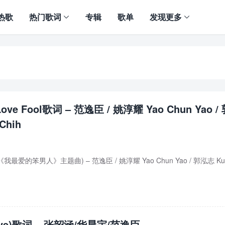
热歌
热门歌词
专辑
歌单
发现更多
ve Fool歌词 – 范逸臣 / 姚淳耀 Yao Chun Yao /
Chih
影《我最爱的笨男人》主题曲) – 范逸臣 / 姚淳耀 Yao Chun Yao / 郭泓志 Ku
ive)歌词 – 张韶涵/华晨宇/范逸臣