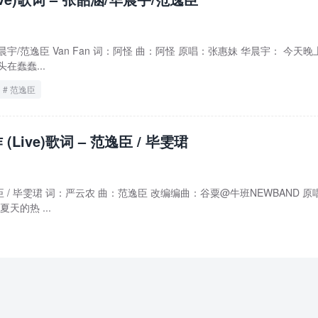
涵/华晨宇/范逸臣 Van Fan 词：阿怪 曲：阿怪 原唱：张惠妹 华晨宇： 今天
在蠢蠢...
范逸臣
(Live)歌词 – 范逸臣 / 毕雯珺
 范逸臣 / 毕雯珺 词：严云农 曲：范逸臣 改编编曲：谷粟@牛班NEWBAND 原
天的热 ...