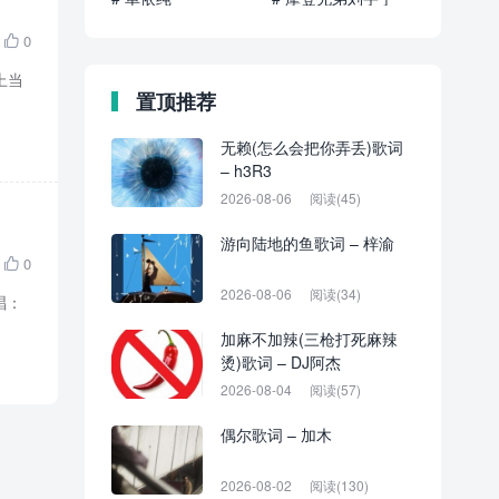
0

晚上当
置顶推荐
无赖(怎么会把你弄丢)歌词
– h3R3
2026-08-06
阅读(45)
游向陆地的鱼歌词 – 梓渝
0

2026-08-06
阅读(34)
唱：
加麻不加辣(三枪打死麻辣
烫)歌词 – DJ阿杰
2026-08-04
阅读(57)
偶尔歌词 – 加木
2026-08-02
阅读(130)