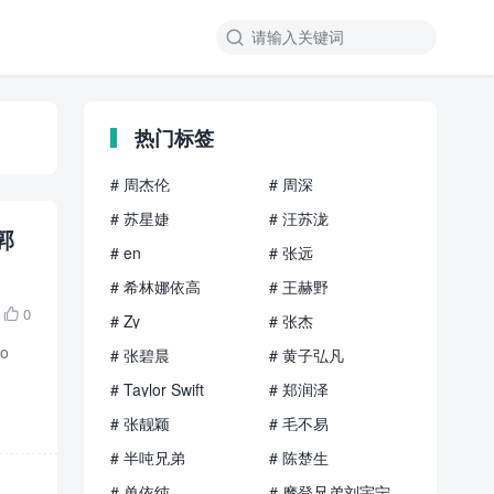

热门标签
# 周杰伦
# 周深
# 苏星婕
# 汪苏泷
 郭
# en
# 张远
# 希林娜依高
# 王赫野
0

# Zy
# 张杰
o
# 张碧晨
# 黄子弘凡
# Taylor Swift
# 郑润泽
# 张靓颖
# 毛不易
# 半吨兄弟
# 陈楚生
# 单依纯
# 摩登兄弟刘宇宁