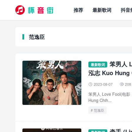
推荐
最新歌词
抖音
范逸臣
笨男人 Lo
最新歌词
泓志 Kuo Hung 
2023-08-07
208


笨男人 Love Fool(电
Hung Chih...
范逸臣
牵手 (L