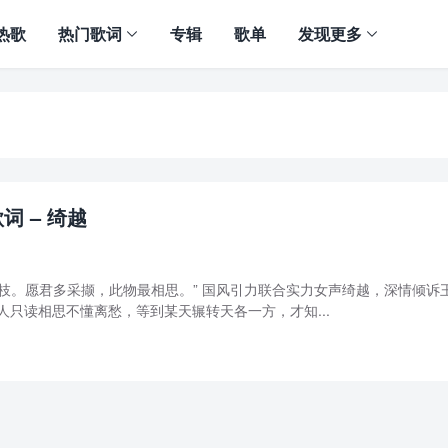
热歌
热门歌词
专辑
歌单
发现更多
词 – 绮越
枝。愿君多采撷，此物最相思。” 国风引力联合实力女声绮越，深情倾诉
人只读相思不懂离愁，等到某天辗转天各一方，才知...