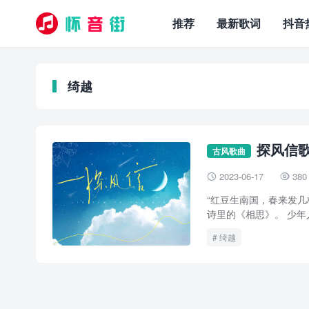
推荐
最新歌词
抖音
绮越
探风信歌
古风歌曲
2023-06-17
380


“红豆生南国，春来发几
诗里的《相思》。 少年
绮越