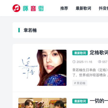
推荐
最新歌词
抖音
章若楠
定格歌词
最新歌词
2025-11-16
557


章若楠生日单曲《定格
了。世界或许喧嚣嘈杂，
章若楠
一切的一
最新歌词