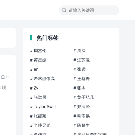

热门标签
# 周杰伦
# 周深
# 苏星婕
# 汪苏泷
# en
# 张远
0

# 希林娜依高
# 王赫野
出现
# Zy
# 张杰
# 张碧晨
# 黄子弘凡
# Taylor Swift
# 郑润泽
# 张靓颖
# 毛不易
# 半吨兄弟
# 陈楚生
# 单依纯
# 摩登兄弟刘宇宁