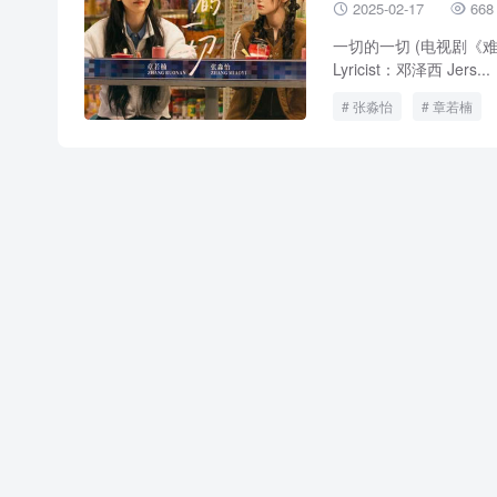
2025-02-17
668


一切的一切 (电视剧《难哄》
Lyricist：邓泽西 Jers...
张淼怡
章若楠