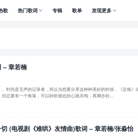
热歌
热门歌词
专辑
歌单
发现更多
 – 章若楠
》。时间是无声的记录者，所以当想要分享这种种美好的时候，《定格》
但总要有一个角落，可以聆听彼此的心跳共鸣，再脚步轻...
切 (电视剧《难哄》友情曲)歌词 – 章若楠/张淼怡