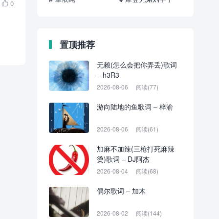
0

置顶推荐
无赖(怎么会把你弄丢)歌词
– h3R3
2026-08-06
阅读(77)
游向陆地的鱼歌词 – 梓渝
2026-08-06
阅读(61)
加麻不加辣(三枪打死麻辣
烫)歌词 – DJ阿杰
2026-08-04
阅读(68)
偶尔歌词 – 加木
2026-08-02
阅读(144)