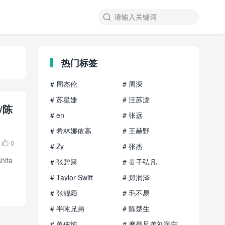

热门标签
# 周杰伦
# 周深
# 苏星婕
# 汪苏泷
/陈
# en
# 张远
# 希林娜依高
# 王赫野
0

# Zy
# 张杰
ita
# 张碧晨
# 黄子弘凡
# Taylor Swift
# 郑润泽
# 张靓颖
# 毛不易
# 半吨兄弟
# 陈楚生
# 单依纯
# 摩登兄弟刘宇宁