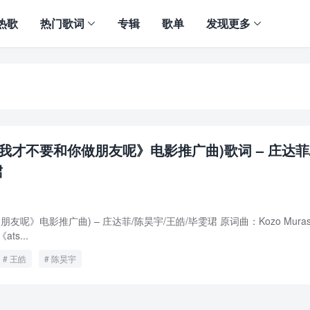
热歌
热门歌词
专辑
歌单
发现更多
《我才不要和你做朋友呢》电影推广曲)歌词 – 庄达菲
珺
友呢》电影推广曲) – 庄达菲/陈昊宇/王皓/毕雯珺 原词曲：Kozo Murash
s...
王皓
陈昊宇