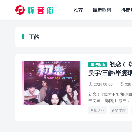
推荐
最新歌词
抖音
王皓
初恋 (
流行歌曲
昊宇/王皓/毕雯
2024-06-05
329


初恋 (《我才不要和你做朋
中文词：郑国江 原曲：《at
庄达菲
毕雯珺