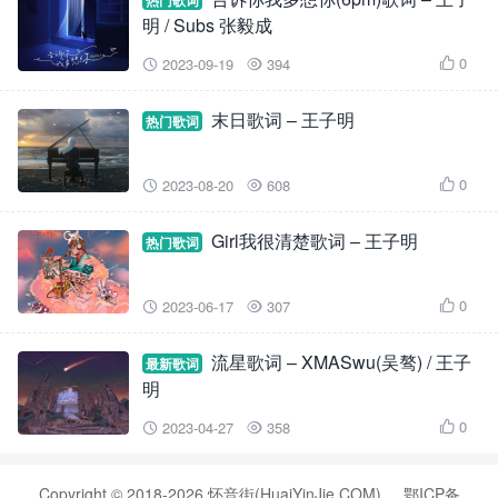
热门歌词
明 / Subs 张毅成
0
2023-09-19
394



末日歌词 – 王子明
热门歌词
0
2023-08-20
608



Girl我很清楚歌词 – 王子明
热门歌词
0
2023-06-17
307



流星歌词 – XMASwu(吴骜) / 王子
最新歌词
明
0
2023-04-27
358



Copyright © 2018-2026 怀音街(HuaiYinJie.COM)
鄂ICP备