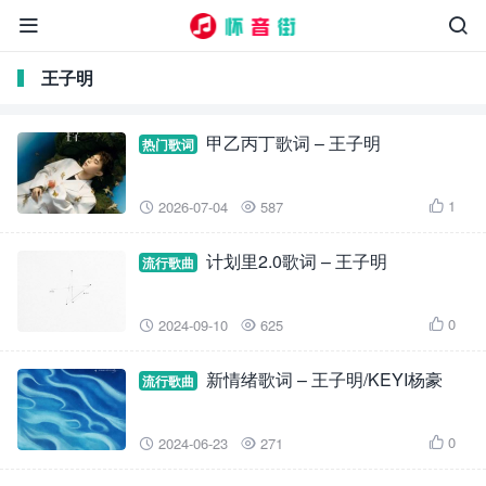


王子明
甲乙丙丁歌词 – 王子明
热门歌词
1
2026-07-04
587



计划里2.0歌词 – 王子明
流行歌曲
0
2024-09-10
625



新情绪歌词 – 王子明/KEYI杨豪
流行歌曲
0
2024-06-23
271


