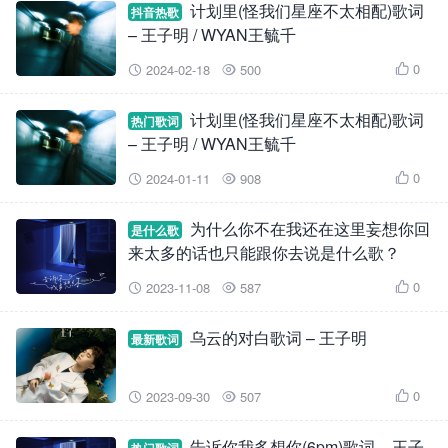
计划里(怪我们星座不太相配)歌词
抖音热歌
– 王子明 / WYAN王毓千
0
2024-02-18
500



计划里(怪我们星座不太相配)歌词
热门歌词
– 王子明 / WYAN王毓千
0
2024-01-11
908



为什么你不在我还在这里妄想你回
是什么歌
来太多的话也只能跟你去说是什么歌？
0
2023-11-08
587



乌云的对白歌词 – 王子明
最新歌词
0
2023-09-30
507



告诉你我多想你(6pm)歌词 – 王子