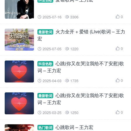
抖音热歌
0
2025-07-16
3306



火力全开 + 爱错 (Live)歌词 – 王力
最新歌词
宏
0
2025-07-05
1220



心跳(你又在哭泣我给不了安慰)歌
抖音热歌
词 – 王力宏
0
2025-04-03
1735



心跳(你又在哭泣我给不了安慰)歌
最新歌词
词 – 王力宏
0
2025-03-25
1250



心跳歌词 – 王力宏
热门歌词