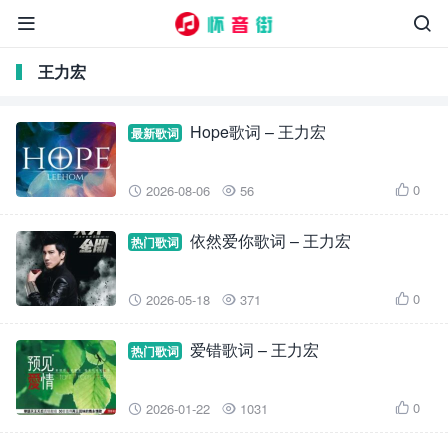


王力宏
Hope歌词 – 王力宏
最新歌词
0
2026-08-06
56



依然爱你歌词 – 王力宏
热门歌词
0
2026-05-18
371



爱错歌词 – 王力宏
热门歌词
0
2026-01-22
1031


