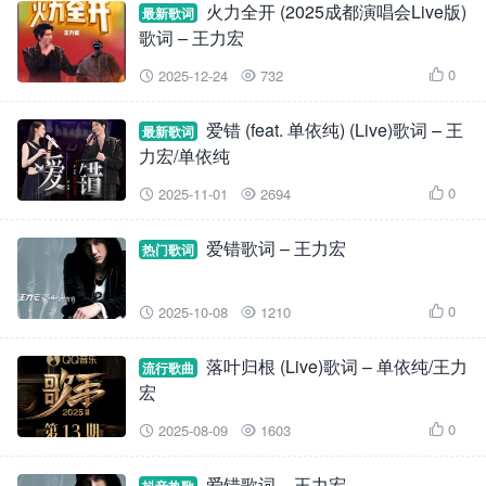
火力全开 (2025成都演唱会Live版)
最新歌词
歌词 – 王力宏
0
2025-12-24
732



爱错 (feat. 单依纯) (Live)歌词 – 王
最新歌词
力宏/单依纯
0
2025-11-01
2694



爱错歌词 – 王力宏
热门歌词
0
2025-10-08
1210



落叶归根 (Live)歌词 – 单依纯/王力
流行歌曲
宏
0
2025-08-09
1603



爱错歌词 – 王力宏