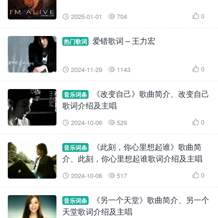
0
2025-01-01
704



爱错歌词 – 王力宏
热门歌词
0
2024-11-29
1143



《改变自己》歌曲简介、改变自己
音乐词条
歌词介绍及主唱
0
2024-10-06
529



《此刻，你心里想起谁》歌曲简
音乐词条
介、此刻，你心里想起谁歌词介绍及主唱
0
2024-10-06
517



《另一个天堂》歌曲简介、另一个
音乐词条
天堂歌词介绍及主唱