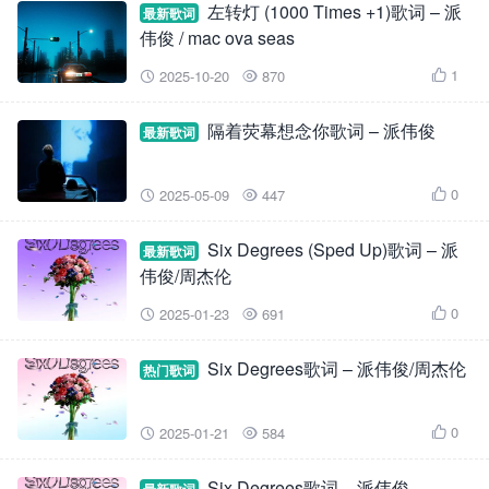
左转灯 (1000 Times +1)歌词 – 派
最新歌词
伟俊 / mac ova seas
1
2025-10-20
870



隔着荧幕想念你歌词 – 派伟俊
最新歌词
0
2025-05-09
447



Six Degrees (Sped Up)歌词 – 派
最新歌词
伟俊/周杰伦
0
2025-01-23
691



Six Degrees歌词 – 派伟俊/周杰伦
热门歌词
0
2025-01-21
584



Six Degrees歌词 – 派伟俊