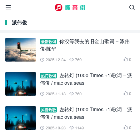


派伟俊
你没等我去的旧金山歌词 – 派伟
最新歌词
俊/陈华
0
2025-12-24
769



左转灯 (1000 Times +1)歌词 – 派
热门歌词
伟俊 / mac ova seas
0
2025-11-13
760



左转灯 (1000 Times +1)歌词 – 派
抖音热歌
伟俊 / mac ova seas
0
2025-10-23
1149


