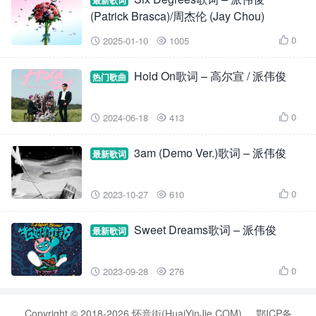
最新歌词
(Patrick Brasca)/周杰伦 (Jay Chou)
0
2025-01-10
1005



Hold On歌词 – 高尔宣 / 派伟俊
热门歌曲
0
2024-06-18
413



3am (Demo Ver.)歌词 – 派伟俊
最新歌词
0
2023-10-27
610



Sweet Dreams歌词 – 派伟俊
最新歌词
0
2023-09-28
276



Copyright © 2018-2026 怀音街(HuaiYinJie.COM)
鄂ICP备