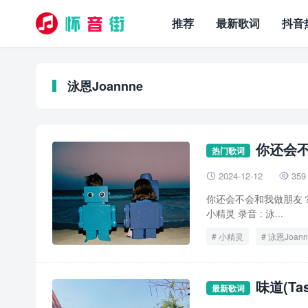
推荐
最新歌词
抖音
泳恩Joannne
你还会不
热门歌词
2024-12-12
359


你还会不会和我做朋友？ – 泳
小精灵 录音 : 泳...
小精灵
泳恩Joann
味道(Tas
最新歌词