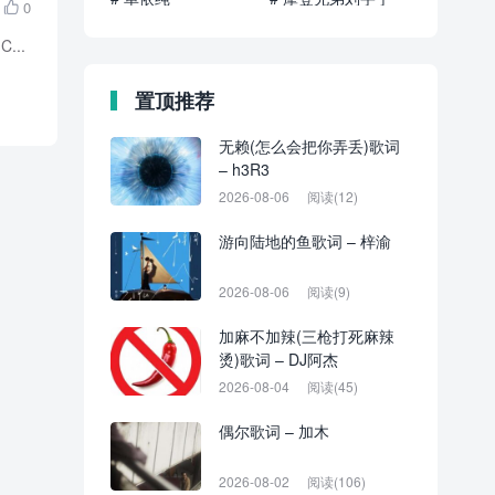
0

...
置顶推荐
无赖(怎么会把你弄丢)歌词
– h3R3
2026-08-06
阅读(12)
游向陆地的鱼歌词 – 梓渝
2026-08-06
阅读(9)
加麻不加辣(三枪打死麻辣
烫)歌词 – DJ阿杰
2026-08-04
阅读(45)
偶尔歌词 – 加木
2026-08-02
阅读(106)