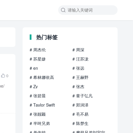

热门标签
# 周杰伦
# 周深
# 苏星婕
# 汪苏泷
# en
# 张远
0

# 希林娜依高
# 王赫野
e/
# Zy
# 张杰
# 张碧晨
# 黄子弘凡
# Taylor Swift
# 郑润泽
# 张靓颖
# 毛不易
# 半吨兄弟
# 陈楚生
# 单依纯
# 摩登兄弟刘宇宁