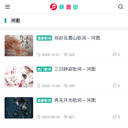


河图
你好岳麓山歌词 – 河图
最新歌词
0
2023-10-21
328



三日静寂歌词 – 河图
热门歌词
0
2023-10-04
390



再见月光歌词 – 河图
最新歌词
0
2023-09-30
827


