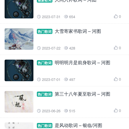
最新歌词
0
2023-07-31
654



大雪寄家书歌词 – 河图
热门歌词
0
2023-07-22
428



明明明月是前身歌词 – 河图
热门歌词
0
2023-07-01
497



第三十八年夏至歌词 – 河图
热门歌词
0
2023-06-26
515



是风动歌词 – 银临/河图
热门歌词