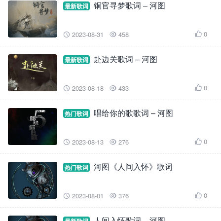
铜官寻梦歌词 – 河图
最新歌词
0
2023-08-31
458



赴边关歌词 – 河图
最新歌词
0
2023-08-18
433



唱给你的歌歌词 – 河图
热门歌词
0
2023-08-13
276



河图《人间入怀》歌词
热门歌词
0
2023-08-01
376



人间入怀歌词 – 河图