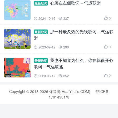
心脏在左侧歌词 – 气运联盟
最新歌词
0
2024-10-16
337



那一种最炙热的光线歌词 – 气运联
最新歌词
盟
0
2023-09-12
296



我也不知道为什么，你在就很开心
最新歌词
歌词 – 气运联盟
0
2023-08-17
352



Copyright © 2018-2026 怀音街(HuaiYinJie.COM)
鄂ICP备
17014901号