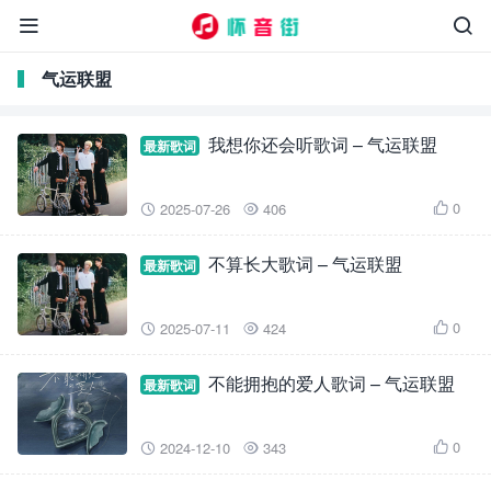


气运联盟
我想你还会听歌词 – 气运联盟
最新歌词
0
2025-07-26
406



不算长大歌词 – 气运联盟
最新歌词
0
2025-07-11
424



不能拥抱的爱人歌词 – 气运联盟
最新歌词
0
2024-12-10
343


