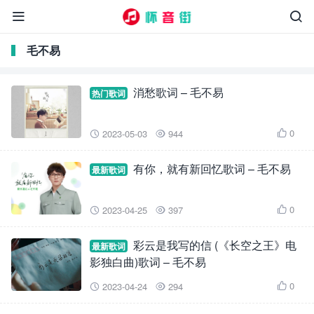


毛不易
消愁歌词 – 毛不易
热门歌词
0
2023-05-03
944



有你，就有新回忆歌词 – 毛不易
最新歌词
0
2023-04-25
397



彩云是我写的信 (《长空之王》电
最新歌词
影独白曲)歌词 – 毛不易
0
2023-04-24
294


