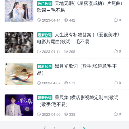
天地无暇(《星落凝成糖》片尾曲)
热门歌词
歌词 – 毛不易
0
2023-04-14
442



人生没有标准答案 (《爱很美味》
最新歌词
电影片尾曲)歌词 – 毛不易
0
2023-04-14
298



黑月光歌词（歌手:张碧晨/毛不
最新歌词
易）
0
2023-04-07
571



星辰集 (横店影视城定制曲)歌词
最新歌词
（歌手:毛不易）
0
2023-04-06
333



1
…
4
5
