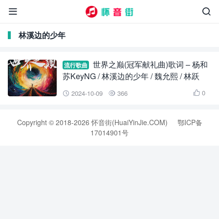


林溪边的少年
世界之巅(冠军献礼曲)歌词 – 杨和
流行歌曲
苏KeyNG / 林溪边的少年 / 魏允熙 / 林跃
0
2024-10-09
366



Copyright © 2018-2026 怀音街(HuaiYinJie.COM)
鄂ICP备
17014901号