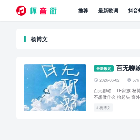
推荐
最新歌词
抖音
杨博文
百无聊赖
最新歌词
2026-06-02
576


百无聊赖 – TF家族-杨博
不想做什么 抬起头 窗外有
杨博文