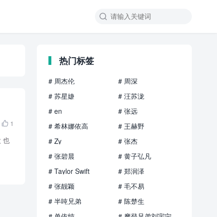

热门标签
# 周杰伦
# 周深
# 苏星婕
# 汪苏泷
# en
# 张远
1

# 希林娜依高
# 王赫野
 也
# Zy
# 张杰
# 张碧晨
# 黄子弘凡
# Taylor Swift
# 郑润泽
# 张靓颖
# 毛不易
# 半吨兄弟
# 陈楚生
# 单依纯
# 摩登兄弟刘宇宁