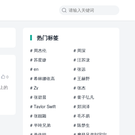

热门标签
# 周杰伦
# 周深
# 苏星婕
# 汪苏泷
# en
# 张远
0

# 希林娜依高
# 王赫野
路上的
# Zy
# 张杰
# 张碧晨
# 黄子弘凡
# Taylor Swift
# 郑润泽
# 张靓颖
# 毛不易
# 半吨兄弟
# 陈楚生
# 单依纯
# 摩登兄弟刘宇宁