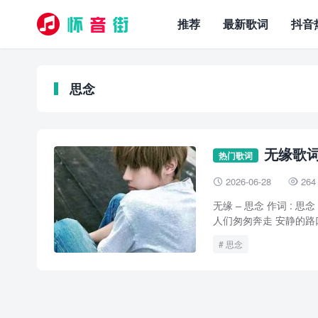
推荐
最新歌词
抖音
思念
无缘歌词
热门歌词
2026-06-28
264


无缘 – 思念 作词 : 
人们匆匆奔走 安静的路口
思念