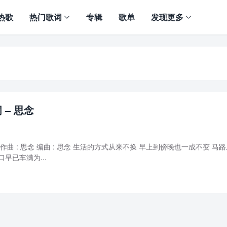
热歌
热门歌词
专辑
歌单
发现更多
 – 思念
思念 作曲 : 思念 编曲 : 思念 生活的方式从来不换 早上到傍晚也一成不变 马
早已车满为...