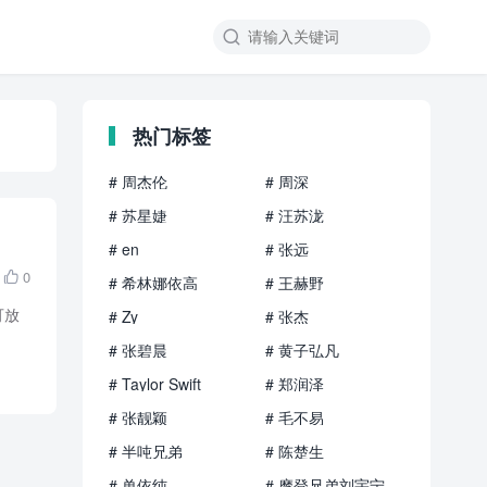

热门标签
# 周杰伦
# 周深
# 苏星婕
# 汪苏泷
# en
# 张远
0

# 希林娜依高
# 王赫野
可放
# Zy
# 张杰
# 张碧晨
# 黄子弘凡
# Taylor Swift
# 郑润泽
# 张靓颖
# 毛不易
# 半吨兄弟
# 陈楚生
# 单依纯
# 摩登兄弟刘宇宁