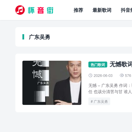
推荐
最新歌词
抖音
广东吴勇
无憾歌词
热门歌词
2026-06-03
576


无憾 – 广东吴勇 作词
任 也该分清苦与甘 谁人
广东吴勇