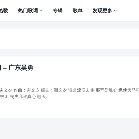
热歌
热门歌词
专辑
歌单
发现更多
 – 广东吴勇
：谢文夕 作曲：谢文夕 编曲：谢文夕 谁曾流浪去 到那荒岛散心 纵使天马
被困 丧失几许真心 哪天...