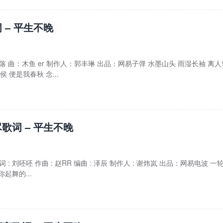
 – 平生不晚
参落 曲：木鱼 er 制作人：郭丰琳 出品：网易子弹 水墨山头 雨湿长袖 离
 便是我春秋 念...
歌词 – 平生不晚
 : 刘呸呸 作曲 : 赵RR 编曲 : 泽辰 制作人 : 谢炜岚 出品：网易电波 一
起舞的...