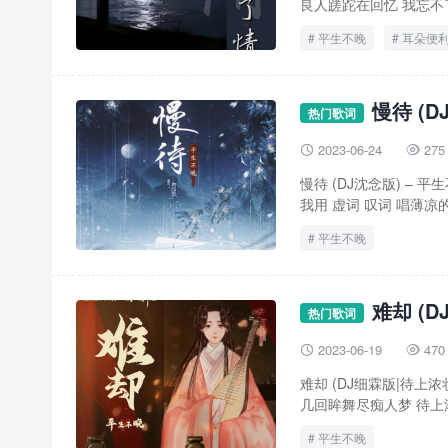
良人蹉跎在回忆 我忘不了
平生不晚
耳朵便
慢待 (D
热门歌词
2023-06-24
275


慢待 (DJ沈念版) – 
我用 虚词 叹词 唱薄凉的戏
平生不晚
难却 (
热门歌词
2023-06-19
470


难却 (DJ细霖版|待上浓
几回眸舞尽痴人梦 待上浓 
平生不晚