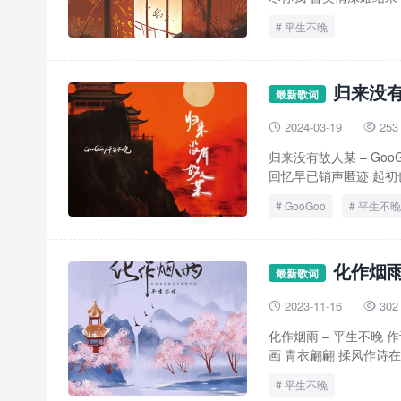
平生不晚
归来没有
最新歌词
2024-03-19
253


归来没有故人某 – Go
回忆早已销声匿迹 起初也
GooGoo
平生不晚
化作烟雨
最新歌词
2023-11-16
302


化作烟雨 – 平生不晚 作
画 青衣翩翩 揉风作诗在我
平生不晚