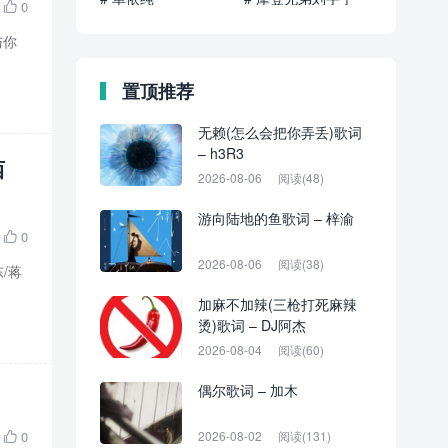
0

与你
置顶推荐
无赖(怎么会把你弄丢)歌词
– h3R3
西
2026-08-06
阅读(48)
游向陆地的鱼歌词 – 梓渝
0

2026-08-06
阅读(38)
东/蒋
加麻不加辣(三枪打死麻辣
烫)歌词 – DJ阿杰
2026-08-04
阅读(60)
偶尔歌词 – 加木
0
2026-08-02
阅读(131)
