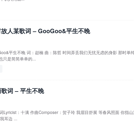
故人某歌词 – GooGoo&平生不晚
oGoo&平生不晚 词：赵楠 曲：陈哲 时间弄丢我们无忧无虑的身影 那时单
只是简简单单的...
歌词 – 平生不晚
词Lyricist：十满 作曲Composer：贺子玲 我眉目舒展 等春风照面 你指
耳边 ...