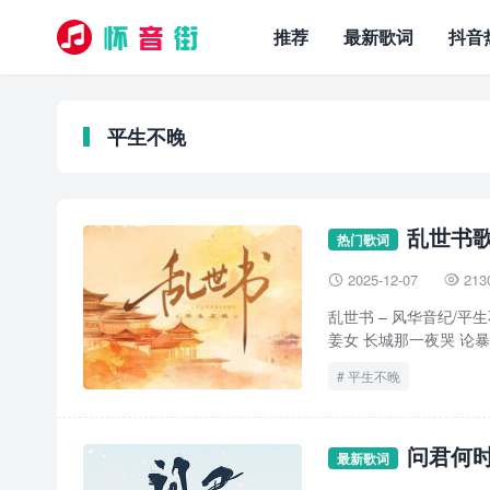
推荐
最新歌词
抖音
平生不晚
乱世书歌
热门歌词
2025-12-07
213


乱世书 – 风华音纪/平生
姜女 长城那一夜哭 论暴政
平生不晚
问君何时
最新歌词