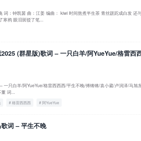
晚 词：钟凯茵 曲：江姜 编曲： kiwi 时间熬煮半生茶 青丝蹉跎成白发 还
寒鸦 眼泪斑驳了笔...
025 (群星版)歌词 – 一只白羊/阿YueYue/格雷西
) – 一只白羊/阿YueYue/格雷西西西/平生不晚/傅锵锵/袁小葳/卢润泽/马旭
 词...
晚
格雷西西西
阿YueYue
歌词 – 平生不晚