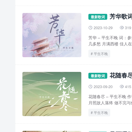
芳华歌词
最新歌词
2023-10-29
319


芳华 – 平生不晚 词：
几多愁 月满西楼 佳人在侯
平生不晚
花随春尽
最新歌词
2023-09-20
415


花随春尽 – 平生不晚 作词
月照故人落终 做不完与你
平生不晚