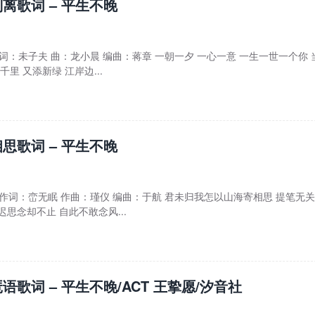
离歌词 – 平生不晚
 词：未子夫 曲：龙小晨 编曲：蒋章 一朝一夕 一心一意 一生一世一个你 
里 又添新绿 江岸边...
思歌词 – 平生不晚
晚 作词：峦无眠 作曲：瑾仪 编曲：于航 君未归我怎以山海寄相思 提笔无
思念却不止 自此不敢念风...
语歌词 – 平生不晚/ACT 王挚愿/汐音社