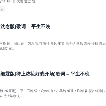
情 那一段大雨 爱过 恨...
利店
J沈念版)歌词 – 平生不晚
平生不晚 词：周仁 曲：闵杰 我们 渐行 渐远 渐染 渐无妨 然后 漫步 慢待 慢
腔 在...
DJ细霖版|待上浓妆好戏开场)歌词 – 平生不晚
妆好戏开场) – 平生不晚 词：Cyan 曲：小风铃 编曲：DJ细霖 腰如细柳扶
待上浓妆 好...