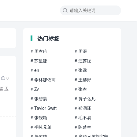

热门标签
# 周杰伦
# 周深
# 苏星婕
# 汪苏泷
# en
# 张远
0

# 希林娜依高
# 王赫野
儒 孟
# Zy
# 张杰
# 张碧晨
# 黄子弘凡
# Taylor Swift
# 郑润泽
# 张靓颖
# 毛不易
# 半吨兄弟
# 陈楚生
# 单依纯
# 摩登兄弟刘宇宁