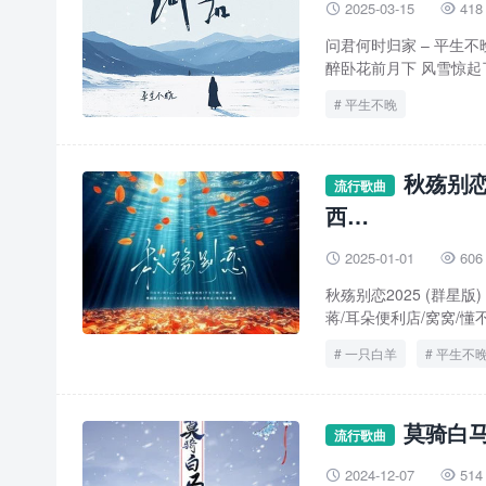
2025-03-15
418


问君何时归家 – 平生不
醉卧花前月下 风雪惊起了
平生不晚
秋殇别恋2
流行歌曲
西…
2025-01-01
606


秋殇别恋2025 (群星版
蒋/耳朵便利店/窝窝/懂不董
一只白羊
平生不
莫骑白马
流行歌曲
2024-12-07
514

