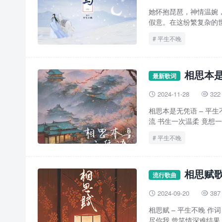
她怀抱琵琶，神情温婉
假意。在这纷繁复杂的世
平生不晚
相思本是
最新歌词
2024-11-28
322


相思本是无凭语 – 平生
流 书生一次温柔 竟想一
平生不晚
相思赋歌
流行歌曲
2024-09-20
387


相思赋 – 平生不晚 作词
尽你我 曾笑情深难结果 