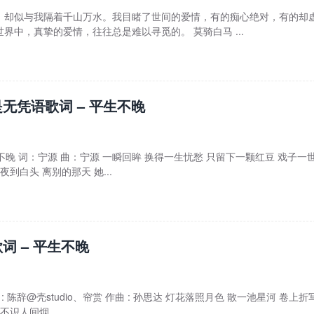
，却似与我隔着千山万水。我目睹了世间的爱情，有的痴心绝对，有的却
界中，真挚的爱情，往往总是难以寻觅的。 莫骑白马 ...
无凭语歌词 – 平生不晚
不晚 词：宁源 曲：宁源 一瞬回眸 换得一生忧愁 只留下一颗红豆 戏子一
夜到白头 离别的那天 她...
词 – 平生不晚
 : 陈辞@壳studio、帘赏 作曲 : 孙思达 灯花落照月色 散一池星河 卷上折
不识人间烟...