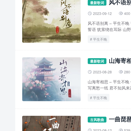
风不语别
最新歌词
2023-09-12
400


风不语别离 – 平生不晚
誓语 犹萦绕在耳际 山野千
平生不晚
山海寄相
最新歌词
2023-08-28
280


山海寄相思 – 平生不
写离愁一纸 君不知风来迟
平生不晚
一曲琵琶
古风歌曲
2023-08-12
539

