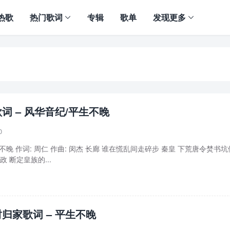
热歌
热门歌词
专辑
歌单
发现更多
词 – 风华音纪/平生不晚
0
不晚 作词: 周仁 作曲: 闵杰 长廊 谁在慌乱间走碎步 秦皇 下荒唐令焚书坑
 断定皇族的...
归家歌词 – 平生不晚