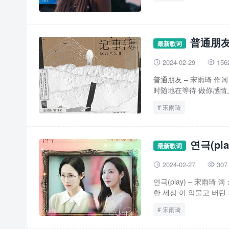
普通朋友
最新歌词
2024-02-29
156


普通朋友 – 宋雨琦 作词 
时随地在等待 做你感情上
宋雨琦
연극(pl
最新歌词
2024-02-27
307


연극(play) – 宋雨琦
한 세상 이 악물고 버틴 .
宋雨琦