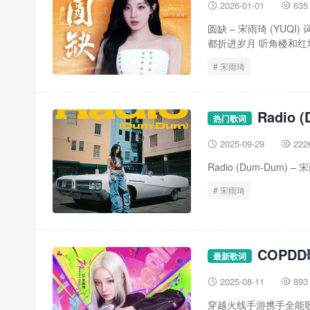
2026-01-01
635


圆缺 – 宋雨琦 (YUQ
都折进岁月 听角楼和红墙 
宋雨琦
Radio
热门歌词
2025-09-29
222


Radio (Dum-Dum) – 宋
宋雨琦
COPD
最新歌词
2025-08-11
893


穿越火线手游携手全能