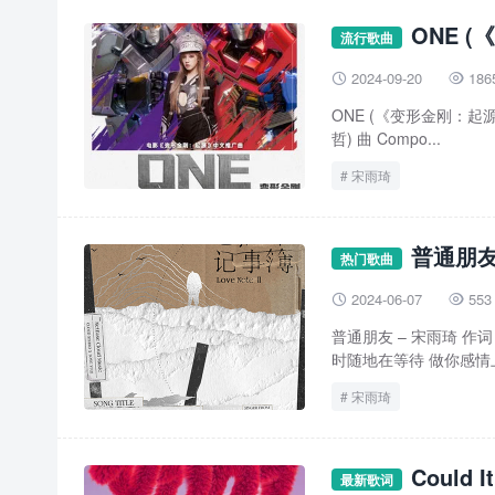
ONE 
流行歌曲
2024-09-20
186


ONE (《变形金刚：起源》电
哲) 曲 Compo...
宋雨琦
普通朋友
热门歌曲
2024-06-07
553


普通朋友 – 宋雨琦 作词 
时随地在等待 做你感情上
宋雨琦
Could 
最新歌词