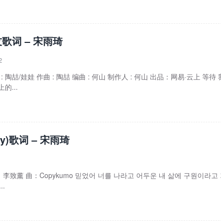
歌词 – 宋雨琦
2
: 陶喆/娃娃 作曲 : 陶喆 编曲 : 何山 制作人 : 何山 出品：网易·云上 等待
的...
ay)歌词 – 宋雨琦
 词：李致薰 曲：Copykumo 믿었어 너를 나라고 어두운 내 삶에 구원이라고
..