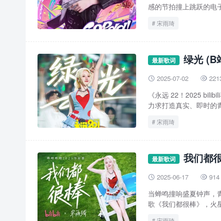
感的节拍撞上跳跃的电子
宋雨琦
绿光 (B
最新歌词
2025-07-02
221


《永远 22！2025 
力求打造真实、即时的青
宋雨琦
我们都很
最新歌词
2025-06-17
914


当蝉鸣撞响盛夏钟声，
歌《我们都很棒》，火星
宋雨琦