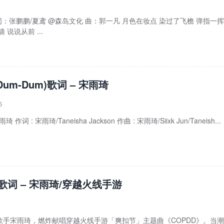
I) 词：张鹏鹏/夏鸢 @森岛文化 曲：郭一凡 月色在妆点 染过了飞檐 弹指一
说说从前 ...
 (Dum-Dum)歌词 – 宋雨琦
6
雨琦 作词 : 宋雨琦/Taneisha Jackson 作曲 : 宋雨琦/Siixk Jun/Taneish...
D歌词 – 宋雨琦/穿越火线手游
歌手宋雨琦，燃炸献唱穿越火线手游「爽扣节」主题曲《COPDD》。当