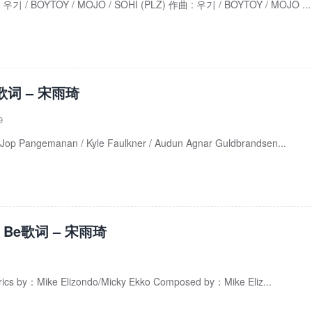
기 / BOYTOY / MOJO / SOHI (PLZ) 作曲 : 우기 / BOYTOY / MOJO ...
歌词 – 宋雨琦
9
 Pangemanan / Kyle Faulkner / Audun Agnar Guldbrandsen...
It Be歌词 – 宋雨琦
ics by：Mike Elizondo/Micky Ekko Composed by：Mike Eliz...