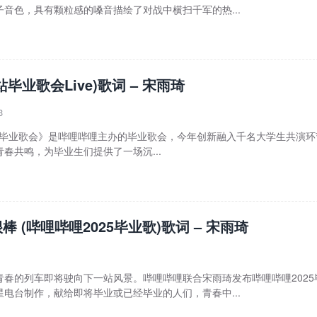
音色，具有颗粒感的嗓音描绘了对战中横扫千军的热...
站毕业歌会Live)歌词 – 宋雨琦
3
bilibili毕业歌会》是哔哩哔哩主办的毕业歌会，今年创新融入千名大学生共演
春共鸣，为毕业生们提供了一场沉...
棒 (哔哩哔哩2025毕业歌)歌词 – 宋雨琦
青春的列车即将驶向下一站风景。哔哩哔哩联合宋雨琦发布哔哩哔哩2025
电台制作，献给即将毕业或已经毕业的人们，青春中...