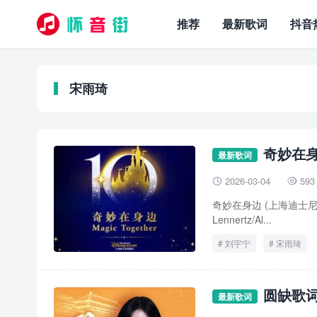
推荐
最新歌词
抖音
宋雨琦
奇妙在身边
最新歌词
2026-03-04
593


奇妙在身边 (上海迪士尼度假
Lennertz/Al...
刘宇宁
宋雨琦
圆缺歌词 
最新歌词