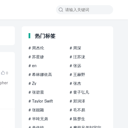

热门标签
# 周杰伦
# 周深
# 苏星婕
# 汪苏泷
# en
# 张远
0

# 希林娜依高
# 王赫野
her
# Zy
# 张杰
# 张碧晨
# 黄子弘凡
# Taylor Swift
# 郑润泽
# 张靓颖
# 毛不易
# 半吨兄弟
# 陈楚生
# 单依纯
# 摩登兄弟刘宇宁