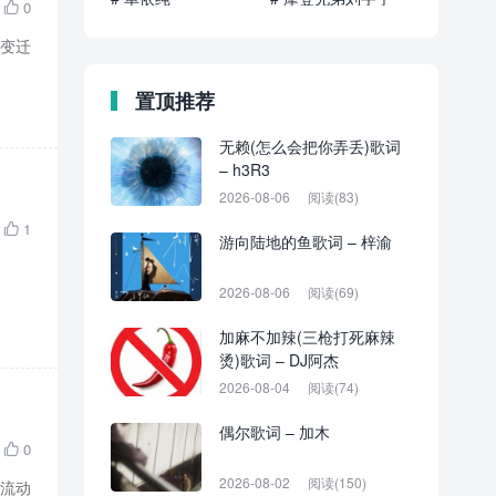
0

挥变迁
置顶推荐
无赖(怎么会把你弄丢)歌词
– h3R3
2026-08-06
阅读(83)
1

游向陆地的鱼歌词 – 梓渝
2026-08-06
阅读(69)
加麻不加辣(三枪打死麻辣
烫)歌词 – DJ阿杰
2026-08-04
阅读(74)
偶尔歌词 – 加木
0

2026-08-02
阅读(150)
潮流动