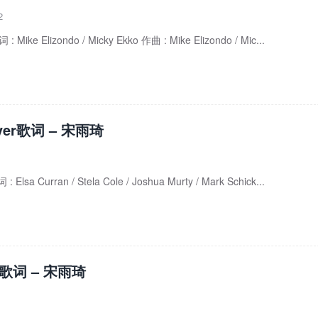
2
: Mike Elizondo / Micky Ekko 作曲 : Mike Elizondo / Mic...
over歌词 – 宋雨琦
Elsa Curran / Stela Cole / Joshua Murty / Mark Schick...
y歌词 – 宋雨琦