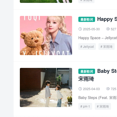
Happy 
最新歌词
2025-05-30
527


Happy Space – Jelly
Jellycat
宋雨琦
Baby S
最新歌词
宋雨琦
2025-04-03
725


Baby Steps (Feat. 宋
pH-1
宋雨琦